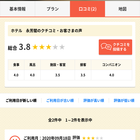
基本情報
プラン
口コミ(2)
地図
ホテル 永芳閣のクチコミ・お客さまの声
3.8
クチコミを
総合
投稿する
食事
風呂
施設・客室
接客
コンパニオン
4.0
4.0
3.5
3.5
4.0
ご利用日が新しい順
ご利用日が古い順
評価が高い順
評価が低い順
全2件中 1～2件を表示中
評価
ご利用月：2020年09月18日