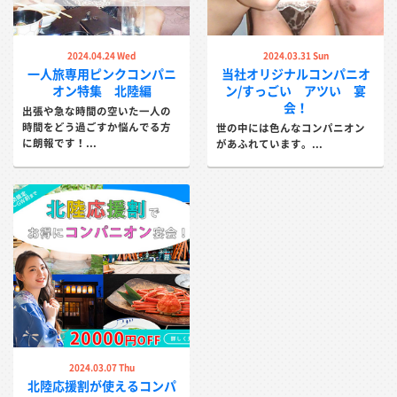
2024.04.24 Wed
2024.03.31 Sun
一人旅専用ピンクコンパニ
当社オリジナルコンパニオ
オン特集 北陸編
ン/すっごい アツい 宴
会！
出張や急な時間の空いた一人の
時間をどう過ごすか悩んでる方
世の中には色んなコンパニオン
に朗報です！...
があふれています。...
2024.03.07 Thu
北陸応援割が使えるコンパ