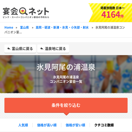
掲載旅館数 日本一
4164
件
Home
»
富山県
»
高岡・砺波・新湊・氷見・小矢部・射水
»
氷見阿尾の浦温泉コン
パニオン宴...
富山県に戻る
温泉地に戻る
氷見阿尾の浦温泉
氷見阿尾の浦温泉
コンパニオン宴会一覧
条件を絞り込む
人気順
価格が高い順
価格が安い順
クチコミ数順