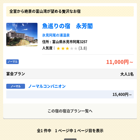
全室から絶景の富山湾が望める贅沢なお宿
魚巡りの宿 永芳閣
氷見阿尾の浦温泉
住所 : 富山県氷見市阿尾3257
(3.8)
人気度：
11,000円～
ノーマル
宴会プラン
大人1名
ノーマルコンパニオン
ノーマル
15,400円～
この宿の宿泊プラン一覧へ
全1 件中
1 ページ中 1 ページ目を表示