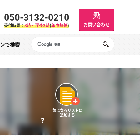
050-3132-0210
お問い合わせ
受付時間：
8時～深夜2時
(
年中無休
)
Googleサイト内検索
オンで検索
気になるリストに
追加する
？