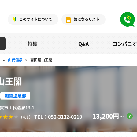
このサイトについて
気になるリスト
特集
Q&A
コンパニ
）
»
山代温泉
»
吉田屋山王閣
山王閣
加賀温泉郷
加賀市山代温泉13-1
13,200円～
TEL：050-3132-0210
（4.1）