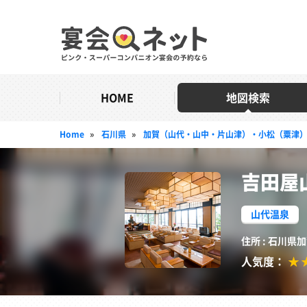
HOME
地図検索
Home
»
石川県
»
加賀（山代・山中・片山津）・小松（粟津
吉田屋
山代温泉
住所 : 石川県
人気度：