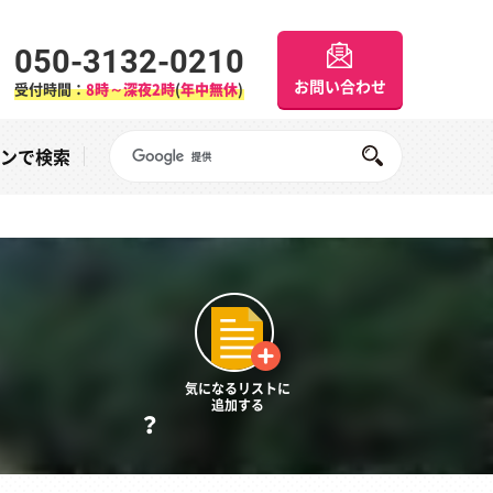
050-3132-0210
お問い合わせ
受付時間：
8時～深夜2時
(
年中無休
)
Googleサイト内検索
オンで検索
気になるリストに
追加する
？