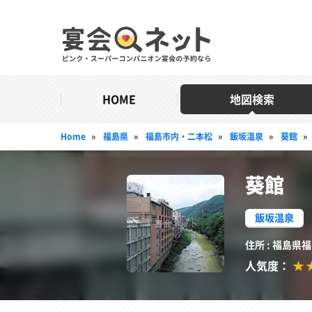
HOME
地図検索
Home
»
福島県
»
福島市内・二本松
»
飯坂温泉
»
葵館
»
葵館
飯坂温泉
住所 : 福島県
人気度：