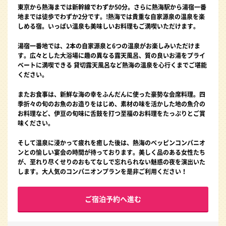
東京から熱海までは新幹線でわずか50分。さらに熱海駅から湯宿一番
地までは徒歩でわずか2分です。!熱海では貴重な自家源泉の温泉を楽
しめる宿。いっぱい温泉も美味しいお料理もご満喫いただけます。
湯宿一番地では、2本の自家源泉と6つの温泉がお楽しみいただけま
す。広々とした大浴場に趣の異なる露天風呂、質の良いお湯をプライ
ベートに満喫できる 貸切露天風呂など熱海の温泉を心行くまでご堪能
ください。
またお食事は、新鮮な海の幸をふんだんに使った豪勢な会席料理。四
季折々の旬のお魚のお造りをはじめ、素材の味を活かした地の魚介の
お料理など、伊豆の旬味に舌鼓を打つ至福のお料理をたっぷりとご賞
味ください。
そして温泉に浸かって疲れを癒した後は、熱海のベッピンコンパニオ
ンとの愉しい宴会の時間が待っております。美しく品のある女性たち
が、至れり尽くせりのおもてなしで忘れられない魅惑の夜を演出いた
します。大人気のコンパニオンプランを是非ご利用ください！
ご宿泊予約へ進む