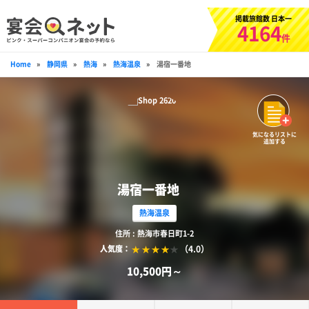
掲載旅館数 日本一
4164
件
Home
»
静岡県
»
熱海
»
熱海温泉
»
湯宿一番地
気になるリストに
追加する
湯宿一番地
熱海温泉
住所 : 熱海市春日町1-2
（4.0）
人気度：
10,500円～