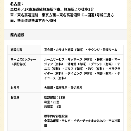
名古屋：
車以外／JR東海道線熱海駅下車、熱海駅より徒歩2分
車／東名高速道路 東京方面～東名高速沼津IC～国道1号線三島方
面、熱函道路熱海方面へ40分
館内施設
施設内容
宴会場・カラオケ施設（有料）・ラウンジ・禁煙ルーム
サービス&レジャー
ルームサービス・マッサージ（有料）・将棋・囲碁・マー
（手配含む）
ジャン（有料）・体育館（有料）・グランド（有料）・テ
ニス（有料）・ゴルフ（有料）・釣り（有料）・パラグラ
イダー（有料）・ダイビング（有料）・陶芸（有料）・デ
イユース（有料）
お風呂
大浴場・露天風呂・貸切風呂
お部屋
総部屋数：33室
和室：29室
和洋室 ：4室
標準的な部屋設備
全室冷暖房・テレビ・ビデオデッキまたはDVD・空の冷蔵
庫