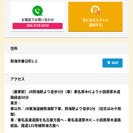
お電話でお問い合わせ
気になるリストに
追加する
050-3132-0210
住所
熱海市春日町1-2
MAP
アクセス
（最寄駅）JR熱海駅より徒歩3分（車）東名厚木ICより小田原厚木道
路経由50分
東京：
車以外／JR東海道線熱海駅下車、熱海駅より徒歩2分 （旧志ほみや旅
館）
車／東名高速道路を名古屋方面へ～東名高速厚木IC～小田原厚木道路
経由、国道135号線熱海方面へ