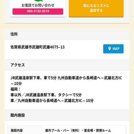
お電話でお問い合わせ
気になるリストに
追加する
050-3132-0210
住所
佐賀県武雄市武雄町武雄4075–13
MAP
アクセス
JR武雄温泉駅下車、車で5分 九州自動車道から長崎道へ～武雄北方IC
～10分
福岡：
車以外／JR武雄温泉駅下車、タクシーで5分
車／九州自動車道から長崎道へ～武雄北方IC～10分
館内施設
施設内容
屋外プール・バー（有料）・宴会場・禁煙ルーム