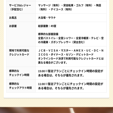
サービス&レジャー
マッサージ（有料）・貸自転車・ゴルフ（有料）・陶芸
（手配含む）
（有料）・デイユース（有料）
お風呂
大浴場・サウナ
お部屋
総部屋数：49室
標準的な部屋設備
全室バストイレ・全室シャワー・全室冷暖房・テレビ・空
の冷蔵庫・ズボンプレッサー（貸出含む）
現地で利用可能な
ＪＣＢ・ＶＩＳＡ・マスター・ＡＭＥＸ・ＵＣ・ＤＣ・Ｎ
クレジットカード
ＩＣＯＳ・ダイナース・セゾン・デビットカード
オンラインカード決済で利用可能なクレジットカードとは
異なる場合がございます。
標準的な
※宿泊プランごとにチェックイン時間の設定が
15:00
チェックイン時間
ある場合は、そちらが優先されます。
標準的な
※宿泊プランごとにチェックイン時間の設定が
11:00
チェックアウト時間
ある場合は、そちらが優先されます。