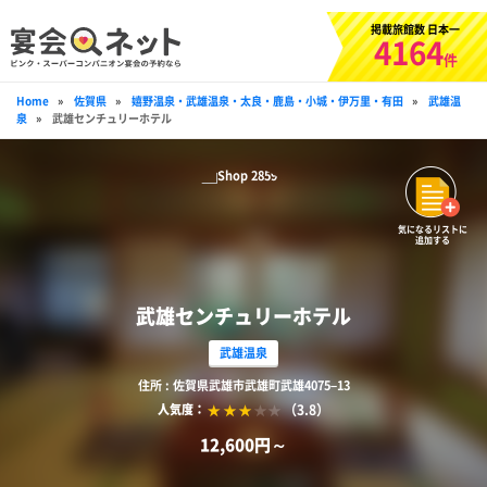
掲載旅館数 日本一
4164
件
Home
»
佐賀県
»
嬉野温泉・武雄温泉・太良・鹿島・小城・伊万里・有田
»
武雄温
泉
»
武雄センチュリーホテル
気になるリストに
追加する
武雄センチュリーホテル
武雄温泉
住所 : 佐賀県武雄市武雄町武雄4075–13
（3.8）
人気度：
12,600円～