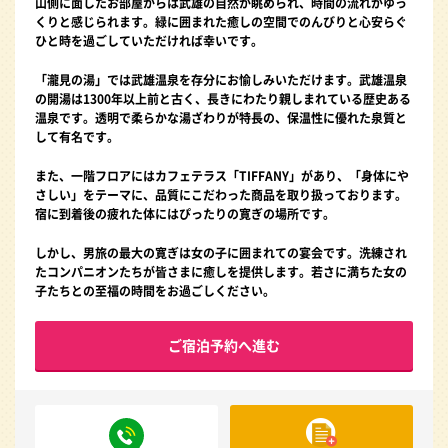
山側に面したお部屋からは武雄の自然が眺められ、時間の流れがゆっ
くりと感じられます。緑に囲まれた癒しの空間でのんびりと心安らぐ
ひと時を過ごしていただければ幸いです。
「瀧見の湯」では武雄温泉を存分にお愉しみいただけます。武雄温泉
の開湯は1300年以上前と古く、長きにわたり親しまれている歴史ある
温泉です。透明で柔らかな湯ざわりが特長の、保温性に優れた泉質と
して有名です。
また、一階フロアにはカフェテラス「TIFFANY」があり、「身体にや
さしい」をテーマに、品質にこだわった商品を取り扱っております。
宿に到着後の疲れた体にはぴったりの寛ぎの場所です。
しかし、男旅の最大の寛ぎは女の子に囲まれての宴会です。洗練され
たコンパニオンたちが皆さまに癒しを提供します。若さに満ちた女の
子たちとの至福の時間をお過ごしください。
ご宿泊予約へ進む