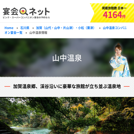
掲載旅館数 日本一
4164
件
Home
»
石川県
»
加賀（山代・山中・片山津）・小松（粟津）
»
山中温泉コンパニ
オン宴会一覧
»
山中温泉情報
山中温泉
加賀温泉郷、渓谷沿いに豪華な旅館が立ち並ぶ温泉地