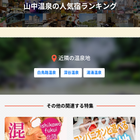
山中温泉の人気宿ランキング
山中の温泉は身体の芯までしみわたり、身も心もうるおす
と芭蕉が称賛した日本三大名湯のひとつ。芭蕉の句「山中
や 菊は手折らじ 湯の匂ひ」から命名された総湯・菊の湯
は、開湯以来1300年変わらぬ場所で今も昔も多くの人た
ちに親しまれている。泉質・泉温は、カルシウム・ナトリ
近隣の温泉地
ウム一硫酸塩泉、48.3度。飲泉も可能。胆石、慢性便秘
症、肥満、糖尿病、痛風に効果がある。
白鳥路温泉
深谷温泉
湯涌温泉
安土桃山時代から現代に伝わる「山中漆器」、日本三大民
その他の関連する特集
謡のひとつ「山中節」、山中が発祥の地であり世界的に評
価の高い色絵磁器「九谷焼」などの伝統芸術があり、この
地に伝わる数々の伝統美にふれることができる。