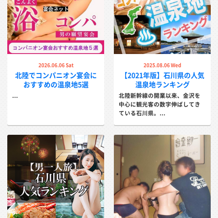
山中温泉の宴会プラン一覧
2026.06.06 Sat
2025.08.06 Wed
北陸でコンパニオン宴会に
【2021年版】石川県の人気
おすすめの温泉地5選
温泉地ランキング
...
北陸新幹線の開業以来、金沢を
中心に観光客の数字伸ばしてき
【山中温泉】｜ハードコンパ
山中温泉｜ソフトコンパニオ
ている石川県。...
ニオン付宿泊パック｜加賀料
ン付宿泊パック｜加賀料理と
理と温泉を満喫
温泉を満喫
上質な山中温泉の宿でハードコンパニ
お色気コンパニオンと安く遊べる！上
オンと魅惑の時間を堪能でき...
質な加賀料理も満喫。...
詳しく見る
詳しく見る