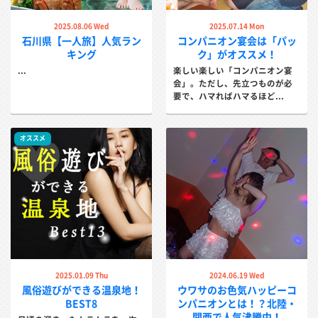
2025.08.06 Wed
2025.07.14 Mon
石川県【一人旅】人気ラン
コンパニオン宴会は「パッ
山乃湯
花つばき
キング
ク」がオススメ！
...
楽しい楽しい「コンパニオン宴
【動画あり】北陸一の歓楽旅館...
【動画あり】段々畑のような野天風呂
会」。ただし、先立つものが必
で湯めぐりを...
要で、ハマればハマるほど...
詳しく見る
詳しく見る
オススメ
すゞや今日楼
厨八十八
温泉街のゆげ街道までは徒歩10分！...
大自然の恵みを余すことなく体感でき
る宿...
2025.01.09 Thu
2024.06.19 Wed
風俗遊びができる温泉地！
ウワサのお色気ハッピーコ
詳しく見る
詳しく見る
BEST8
ンパニオンとは！？北陸・
関西で人気沸騰中！