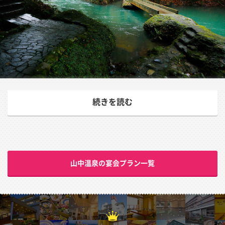
伝統と歴史、文化、自然のいきづく山中温泉の魅力
続きを読む
山中温泉は、石川県加賀温泉郷の一角にある、開湯1300
年の歴史と豊かな自然、文人墨客が愛した情緒あふれる温
泉。鶴仙渓に望んで豪華な旅館が並び立つ北陸随一の湯処
である。
山中温泉の宴会プラン一覧
山間にありながら日本海が近く、冬のズワイガニや香箱ガ
ニ、ブリや甘エビに代表される日本海の幸を堪能できるの
も魅力のひとつ。