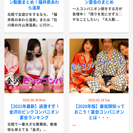
ン動画まとめ！福井県あわ
ン宴会のまとめ
ら温泉
一人コンパニオン旅をする方が
急増中！「周りを気にせずエ◯
北陸で女遊びをするなら、「福
チなことしたい」「大人数...
井県のあわら温泉」または「石
川県の片山津温泉」に行け...
2025.06.30 Mon
2025.02.18 Tue
【2021年最新】過激すぎ！
【2020年版】最低限知って
金沢のピンクコンパニオン
おこう！宴会コンパニオン
宴会ランキング
とは・・・
北陸で一番大きな繁華街、歓楽
...
街も栄えてる「金沢」...