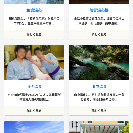
和倉温泉
加賀温泉郷
和倉温泉は、「和倉温泉駅」からバス
主に小松市の粟津温泉、加賀市の片山
で約6分、能登半島最大の観...
津温泉、山代温泉、山中温泉...
詳しく見る
詳しく見る
山代温泉
山中温泉
menu山代温泉のコンパニオンは種類が
山中温泉は、石川県加賀温泉郷の一角
豊富裏人気の石川県...
にある、開湯1300年の歴...
詳しく見る
詳しく見る