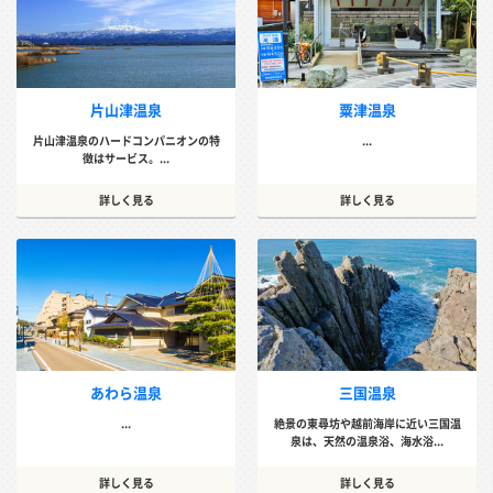
片山津温泉
粟津温泉
片山津温泉のハードコンパニオンの特
...
徴はサービス。...
詳しく見る
詳しく見る
あわら温泉
三国温泉
...
絶景の東尋坊や越前海岸に近い三国温
泉は、天然の温泉浴、海水浴...
詳しく見る
詳しく見る