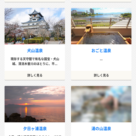
犬山温泉
おごと温泉
現存する天守閣で有名な国宝・犬山
...
城、清流木曽川のほとりに、平...
詳しく見る
詳しく見る
夕日ヶ浦温泉
湯の山温泉