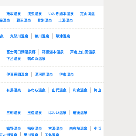
泉
飯坂温泉
浅虫温泉
いわき湯本温泉
定山渓温
保温泉
蔵王温泉
登別温泉
土湯温泉
温泉
鬼怒川温泉
鴨川温泉
草津温泉
泉
富士河口湖温泉郷
箱根湯本温泉
戸倉上山田温泉
泉
下呂温泉
鵜の浜温泉
泉
伊豆長岡温泉
湯河原温泉
伊東温泉
泉
有馬温泉
あわら温泉
山代温泉
和倉温泉
片山
泉
三朝温泉
玉造温泉
はわい温泉
道後温泉
泉
嬉野温泉
指宿温泉
古湯温泉
由布院温泉
小浜
天ヶ瀬温泉
黒川温泉
玉名温泉