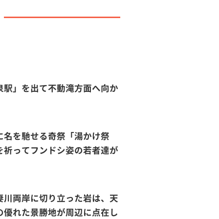
泉駅」を出て不動滝方面へ向か
に名を馳せる奇祭「湯かけ祭
事を祈ってフンドシ姿の若者達が
妻川両岸に切り立った岩は、天
の優れた景勝地が周辺に点在し