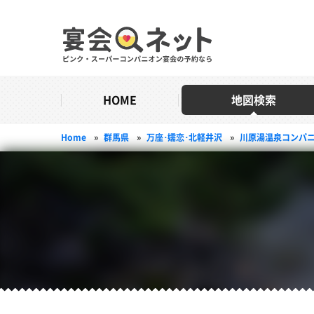
HOME
地図検索
Home
»
群馬県
»
万座･嬬恋･北軽井沢
»
川原湯温泉コンパ