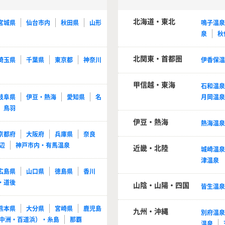
北海道・東北
宮城県
仙台市内
秋田県
山形
鳴子温
泉
秋
北関東・首都圏
埼玉県
千葉県
東京都
神奈川
伊香保
甲信越・東海
石和温
岐阜県
伊豆・熱海
愛知県
名
月岡温
鳥羽
伊豆・熱海
熱海温
京都府
大阪府
兵庫県
奈良
辺
神戸市内・有馬温泉
近畿・北陸
城崎温
津温泉
広島県
山口県
徳島県
香川
・道後
山陰・山陽・四国
皆生温
熊本県
大分県
宮崎県
鹿児島
九州・沖縄
別府温
中洲・百道浜）・糸島
那覇
温泉