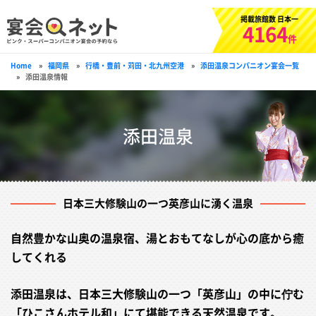
掲載旅館数 日本一
4164
件
Home
»
福岡県
»
行橋・豊前・苅田・北九州空港
»
添田温泉コンパニオン宴会一覧
»
添田温泉情報
添田温泉
日本三大修験山の一つ英彦山に湧く温泉
自然豊かな山奥の温泉宿、湯とおもてなしが心の底から癒
してくれる
添田温泉は、日本三大修験山の一つ「英彦山」の中に佇む
「ひこさんホテル和」にて堪能できる天然温泉です。