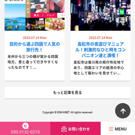
2025.07.14 Mon
2025.07.14 Mon
目的から選ぶ四国で人気の
高松市の夜遊びマニュア
旅行先！
ル！刺激的なひと時をコン
パニオン達と満喫！
本州から三つの橋が架かる四国
地方。昔と違って行きやすくな
高松市は香川県の県庁所在地で
ったものです！...
あり、四国エリアの経済の中心
地として賑わいを見せてい...
もっと記事を見る
ペ
Copyright © ENKAINET. All rights reserved.
お問い合わせ
MENU
050-3132-0210