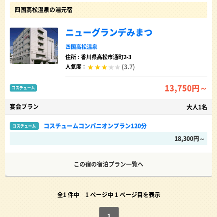
四国高松温泉の湯元宿
ニューグランデみまつ
四国高松温泉
住所 : 香川県高松市通町2-3
(3.7)
人気度：
13,750円～
コスチューム
宴会プラン
大人1名
コスチュームコンパニオンプラン120分
コスチューム
18,300円～
この宿の宿泊プラン一覧へ
全1 件中
1 ページ中 1 ページ目を表示
1