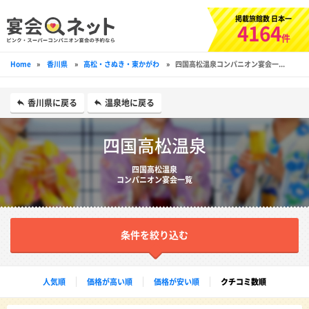
掲載旅館数 日本一
4164
件
Home
»
香川県
»
高松・さぬき・東かがわ
»
四国高松温泉コンパニオン宴会一...
香川県に戻る
温泉地に戻る
四国高松温泉
四国高松温泉
コンパニオン宴会一覧
条件を絞り込む
人気順
価格が高い順
価格が安い順
クチコミ数順