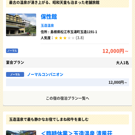
最古の温泉が湧き上がる、昭和天皇も泊まった老舗旅館
保性館
玉造温泉
住所 : 島根県松江市玉湯町玉造1191-1
(3.8)
人気度：
12,000円～
ノーマル
宴会プラン
大人1名
ノーマルコンパニオン
ノーマル
12,000円～
この宿の宿泊プラン一覧へ
玉造温泉で最も静かなお宿でしまね和牛を楽しむ
＜臨時休業＞玉造温泉 清風荘