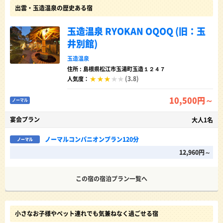
出雲・玉造温泉の歴史ある宿
玉造温泉 RYOKAN OQOQ (旧：玉
井別館)
玉造温泉
住所 : 島根県松江市玉湯町玉造１２４７
(3.8)
人気度：
10,500円～
ノーマル
宴会プラン
大人1名
ノーマルコンパニオンプラン120分
ノーマル
12,960円～
この宿の宿泊プラン一覧へ
小さなお子様やペット連れでも気兼ねなく過ごせる宿