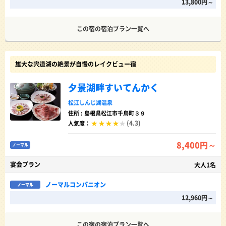
13,800円～
この宿の宿泊プラン一覧へ
雄大な宍道湖の絶景が自慢のレイクビュー宿
夕景湖畔すいてんかく
松江しんじ湖温泉
住所 : 島根県松江市千鳥町３９
(4.3)
人気度：
8,400円～
ノーマル
宴会プラン
大人1名
ノーマルコンパニオン
ノーマル
12,960円～
この宿の宿泊プラン一覧へ