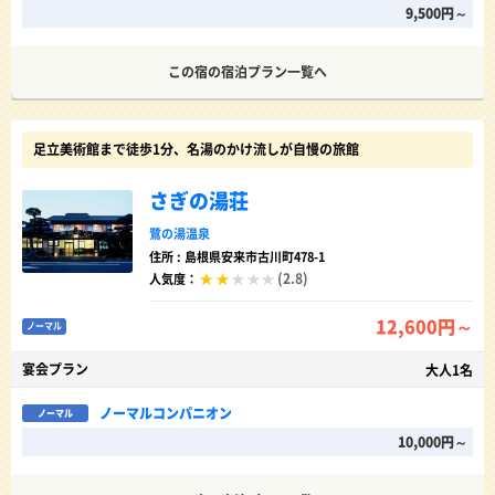
9,500円～
この宿の宿泊プラン一覧へ
足立美術館まで徒歩1分、名湯のかけ流しが自慢の旅館
さぎの湯荘
鷺の湯温泉
住所 : 島根県安来市古川町478-1
(2.8)
人気度：
12,600円～
ノーマル
宴会プラン
大人1名
ノーマルコンパニオン
ノーマル
10,000円～