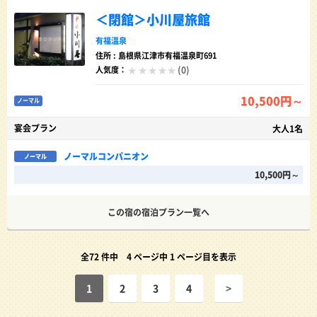
＜閉館＞小川屋旅館
有福温泉
住所 : 島根県江津市有福温泉町691
(0)
人気度：
10,500円～
ノーマル
宴会プラン
大人1名
ノーマルコンパニオン
ノーマル
10,500円～
この宿の宿泊プラン一覧へ
全72 件中
4 ページ中 1 ページ目を表示
1
2
3
4
>