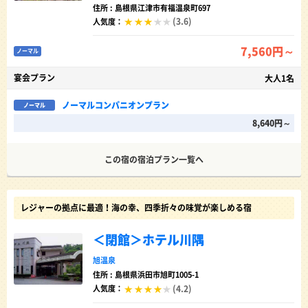
住所 : 島根県江津市有福温泉町697
(3.6)
人気度：
7,560円～
ノーマル
宴会プラン
大人1名
ノーマルコンパニオンプラン
ノーマル
8,640円～
この宿の宿泊プラン一覧へ
レジャーの拠点に最適！海の幸、四季折々の味覚が楽しめる宿
＜閉館＞ホテル川隅
旭温泉
住所 : 島根県浜田市旭町1005-1
(4.2)
人気度：