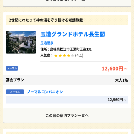
2世紀にわたって神の湯を守り続ける老舗旅館
玉造グランドホテル長生閣
玉造温泉
住所 : 島根県松江市玉湯町玉造331
(4.1)
人気度：
12,600円～
ノーマル
宴会プラン
大人1名
ノーマルコンパニオン
ノーマル
12,960円～
この宿の宿泊プラン一覧へ