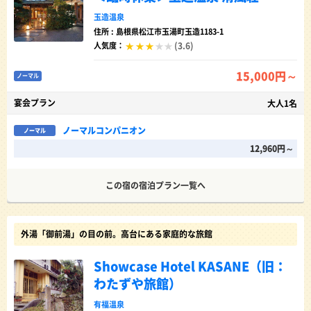
玉造温泉
住所 : 島根県松江市玉湯町玉造1183-1
(3.6)
人気度：
15,000円～
ノーマル
宴会プラン
大人1名
ノーマルコンパニオン
ノーマル
12,960円～
この宿の宿泊プラン一覧へ
外湯「御前湯」の目の前。高台にある家庭的な旅館
Showcase Hotel KASANE（旧：
わたずや旅館）
有福温泉