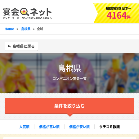
掲載旅館数 日本一
4164
件
Home
»
島根県
»
全域
島根県に戻る
島根県
コンパニオン宴会一覧
条件を絞り込む
人気順
価格が高い順
価格が安い順
クチコミ数順