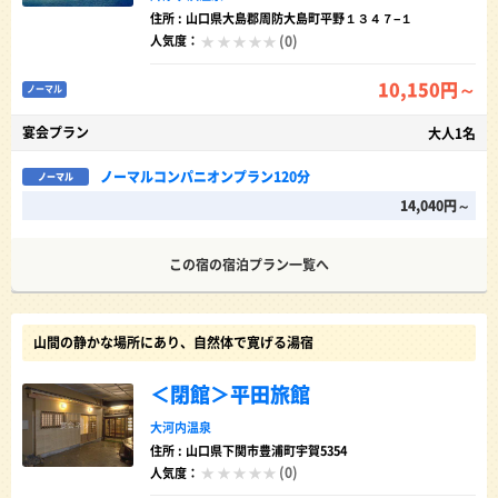
住所 : 山口県大島郡周防大島町平野１３４７−１
(0)
人気度：
10,150円～
ノーマル
宴会プラン
大人1名
ノーマルコンパニオンプラン120分
ノーマル
14,040円～
この宿の宿泊プラン一覧へ
山間の静かな場所にあり、自然体で寛げる湯宿
＜閉館＞平田旅館
大河内温泉
住所 : 山口県下関市豊浦町宇賀5354
(0)
人気度：