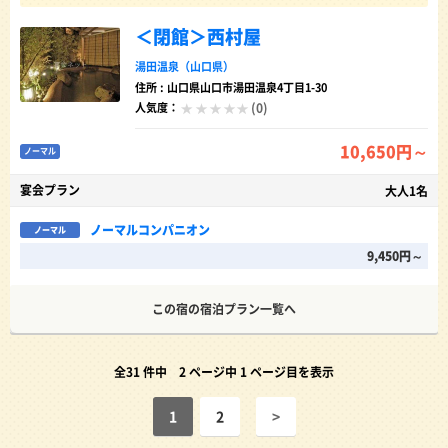
＜閉館＞西村屋
湯田温泉（山口県）
住所 : 山口県山口市湯田温泉4丁目1-30
(0)
人気度：
10,650円～
ノーマル
宴会プラン
大人1名
ノーマルコンパニオン
ノーマル
9,450円～
この宿の宿泊プラン一覧へ
全31 件中
2 ページ中 1 ページ目を表示
1
2
>