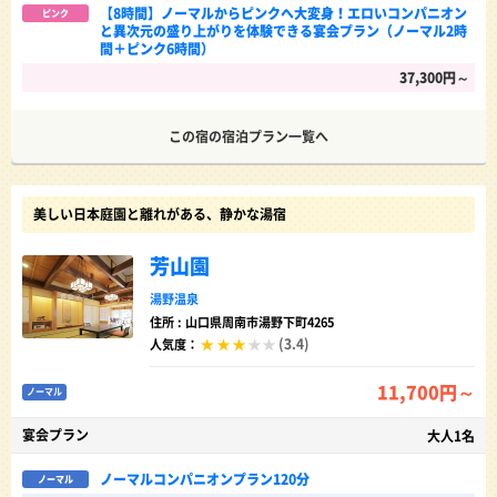
【8時間】ノーマルからピンクへ大変身！エロいコンパニオン
ピンク
と異次元の盛り上がりを体験できる宴会プラン（ノーマル2時
間＋ピンク6時間）
37,300円～
この宿の宿泊プラン一覧へ
美しい日本庭園と離れがある、静かな湯宿
芳山園
湯野温泉
住所 : 山口県周南市湯野下町4265
(3.4)
人気度：
11,700円～
ノーマル
宴会プラン
大人1名
ノーマルコンパニオンプラン120分
ノーマル