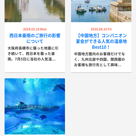
2024.02.19 Mon
2018.08.10 Fri
西日本豪雨のご旅行の影響
【中国地方】コンパニオン
について
宴会ができる人気の温泉地
Best10！
大阪府高槻市に襲った地震に引
き続いて、西日本を襲った豪
中国地方圏内のお客様だけでな
雨。7月5日に当社の人気温...
く、九州北部や四国、関西圏の
お客様も旅行先として興味...