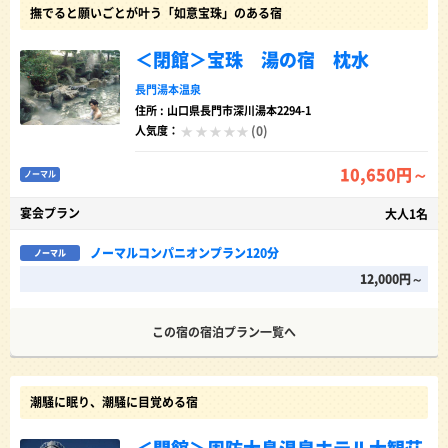
撫でると願いごとが叶う「如意宝珠」のある宿
＜閉館＞宝珠 湯の宿 枕水
長門湯本温泉
住所 : 山口県長門市深川湯本2294-1
(0)
人気度：
10,650円～
ノーマル
宴会プラン
大人1名
ノーマルコンパニオンプラン120分
ノーマル
12,000円～
この宿の宿泊プラン一覧へ
潮騒に眠り、潮騒に目覚める宿