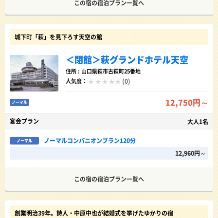
この宿の宿泊プラン一覧へ
城下町「萩」を見下ろす天空の館
＜閉館＞萩グランドホテル天空
住所 : 山口県萩市古萩町25番地
(0)
人気度：
12,750円～
ノーマル
宴会プラン
大人1名
ノーマルコンパニオンプラン120分
ノーマル
12,960円～
この宿の宿泊プラン一覧へ
創業明治39年。詩人・中原中也が結婚式を挙げたゆかりの宿