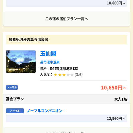
10,800円～
この宿の宿泊プラン一覧へ
楊貴妃浪漫の薫る温泉宿
玉仙閣
長門湯本温泉
住所 : 長門市深川湯本123
(3.6)
人気度：
10,650円～
ノーマル
宴会プラン
大人1名
ノーマルコンパニオン
ノーマル
12,960円～