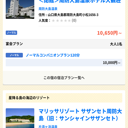
＜閉館＞周防大島温泉ホテル大観荘
周防大島温泉
住所 : 山口県大島郡周防大島町小松1656-3
(0)
人気度：
10,650円～
ノーマル
宴会プラン
大人1名
ノーマルコンパニオンプラン120分
ノーマル
10,000円～
この宿の宿泊プラン一覧へ
星降る島の海辺のリゾート
マリッサリゾート サザンセト周防大
島（旧：サンシャインサザンセト）
片添ヶ浜温泉