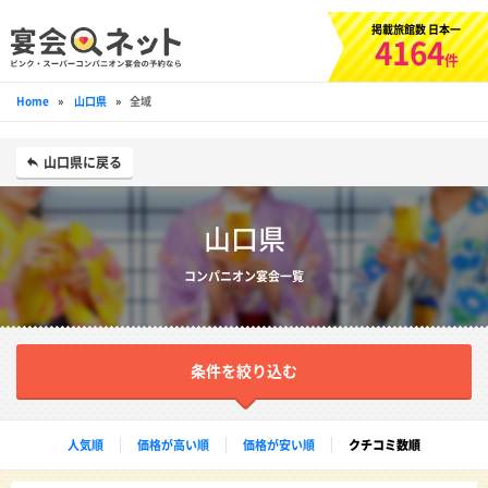
掲載旅館数 日本一
4164
件
Home
»
山口県
»
全域
山口県に戻る
山口県
コンパニオン宴会一覧
条件を絞り込む
人気順
価格が高い順
価格が安い順
クチコミ数順