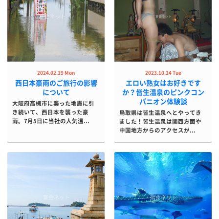
2024.02.19 Mon
2023.10.24 Tue
西日本豪雨のご旅行の影響
エロい熟女はお好きです
について
か？皆生温泉のピンクコン
パニオン体験談
大阪府高槻市に襲った地震に引
き続いて、西日本を襲った豪
鳥取県は皆生温泉へとやってき
雨。7月5日に当社の人気温...
ました！皆生温泉は関西方面や
中国地方からのアクセスが...