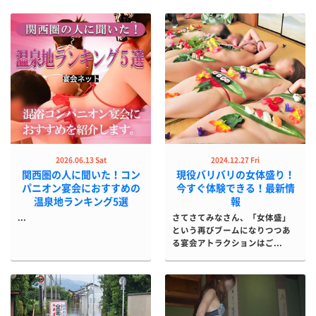
2026.06.13 Sat
2024.12.27 Fri
関西圏の人に聞いた！コン
現役バリバリの女体盛り！
パニオン宴会におすすめの
今すぐ体験できる！最新情
温泉地ランキング5選
報
...
さてさてみなさん、「女体盛」
という再びブームになりつつあ
る宴会アトラクションはご...