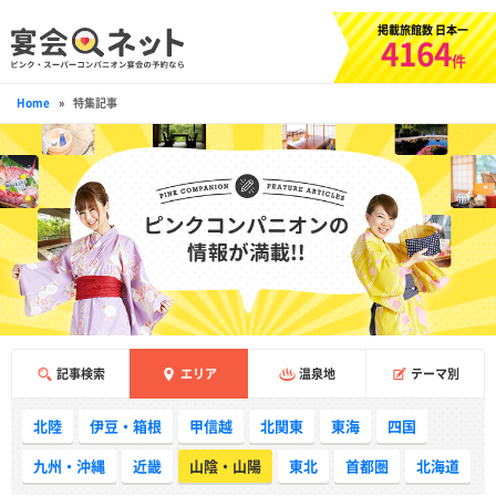
掲載旅館数 日本一
4164
件
Home
»
特集記事
記事検索
エリア
温泉地
テーマ別
北陸
伊豆・箱根
甲信越
北関東
東海
四国
九州・沖縄
近畿
山陰・山陽
東北
首都圏
北海道