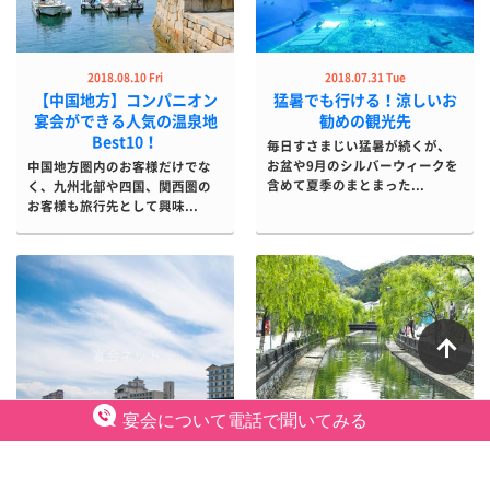
2018.08.10 Fri
2018.07.31 Tue
【中国地方】コンパニオン
猛暑でも行ける！涼しいお
宴会ができる人気の温泉地
勧めの観光先
Best10！
毎日すさまじい猛暑が続くが、
お盆や9月のシルバーウィークを
中国地方圏内のお客様だけでな
含めて夏季のまとまった...
く、九州北部や四国、関西圏の
お客様も旅行先として興味...
ペ
宴会について電話で聞いてみる
2017.10.10 Tue
2017.02.16 Thu