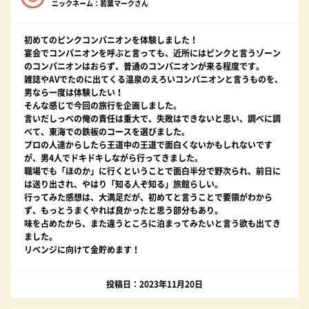
ニックネーム：若葉マークさん
初めてのピンクコンパニオンを体験しました！
宴会でコンパニオンを呼ぶと言っても、近所にはピンクと言うゾーン
のコンパニオンはおらず、普通のコンパニオンが来る程度です。
雑誌やAVでたのに出てくる温泉のえろいコンパニオンと言うものを、
男なら一度は体験したい！
そんな感じで今回の旅行を企画しました。
言いだしっぺの俺の責任は重大で、失敗はできないと思い、調べに調
べて、東海での鉄板のコースを選びました。
プロの人達からしたら王道中の王道で面白くないかもしれないです
が、男4人でドキドキしながら行ってきました。
職場でも「ほのか」に行くということで面白半分で野次られ、前日に
は送り出され、やはり「知る人ぞ知る」旅館らしい。
行ってみた感想は、大満足だが、初めてと言うことで要領がわから
ず、もっとうまくやれば良かったと思う部分もあり。
味を占めたから、また違うところに泊まってみたいと言う欲も出てき
ました。
リベンジに向けて金貯めます！
投稿日：2023年11月20日