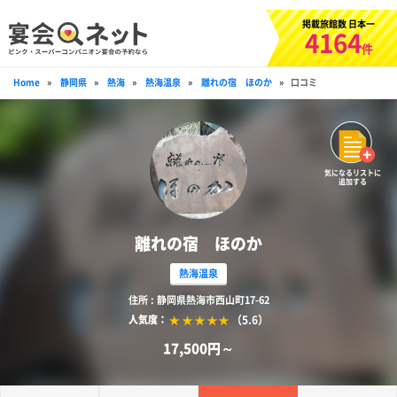
掲載旅館数 日本一
4164
件
Home
»
静岡県
»
熱海
»
熱海温泉
»
離れの宿 ほのか
»
口コミ
気になるリストに
追加する
離れの宿 ほのか
熱海温泉
住所 : 静岡県熱海市西山町17-62
（5.6）
人気度：
17,500円～