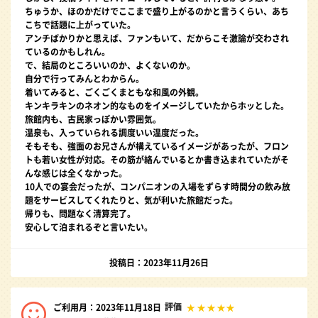
ちゅうか、ほのかだけでここまで盛り上がるのかと言うくらい、あち
こちで話題に上がっていた。
アンチばかりかと思えば、ファンもいて、だからこそ激論が交わされ
ているのかもしれん。
で、結局のところいいのか、よくないのか。
自分で行ってみんとわからん。
着いてみると、ごくごくまともな和風の外観。
キンキラキンのネオン的なものをイメージしていたからホッとした。
旅館内も、古民家っぽかい雰囲気。
温泉も、入っていられる調度いい温度だった。
そもそも、強面のお兄さんが構えているイメージがあったが、フロン
トも若い女性が対応。その筋が絡んでいるとか書き込まれていたがそ
んな感じは全くなかった。
10人での宴会だったが、コンパニオンの入場をずらす時間分の飲み放
題をサービスしてくれたりと、気が利いた旅館だった。
帰りも、問題なく清算完了。
安心して泊まれるぞと言いたい。
投稿日：2023年11月26日
評価
ご利用月：2023年11月18日