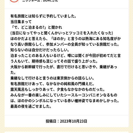
ニックネーム：DOHCさん
有名旅館とは知らずに予約していました。
当日集まって
「で、どこ泊まるの?」と聞かれ
(当日になってやっと聞くんかいっとツッコミを入れたくなった)
ほのかだよと答えたら、「ほのか」と言うのは熱海にある知名度がか
なり高い旅館らしく、参加メンバーの全員が知っている旅館だった。
知らないのは自分だけだったらしい。
泊まったことのある人もいるけど、噂には聞くが今回が初めてだと言
う人もいて、期待感も混じってその話で盛り上がった。
大阪から新幹線で行ったが、直行で行けると思いきや、乗継があっ
た。
乗継なしで行けると言うのは東京側からの話らしい。
有名旅館だけあって、なかなかの純和風の門構えだ。
露天風呂もしっかりあって、夕食もなかなかのものだった。
みんなが一番の楽しみにしていたシースルーコンパニオンなるもの
は、ほのかのシンボルになっている赤い襦袢姿でなまめかしかった。
最高の夜を過ごせました。
投稿日：2023年10月23日