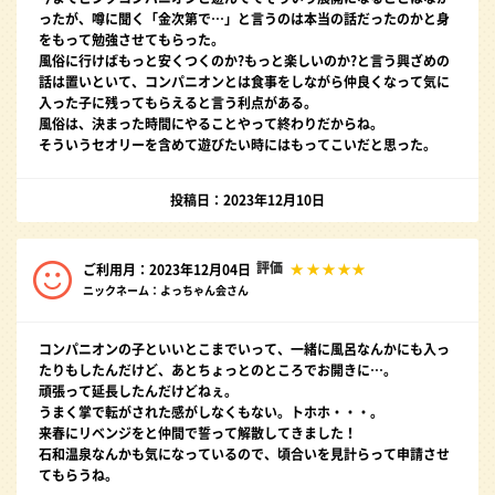
ったが、噂に聞く「金次第で…」と言うのは本当の話だったのかと身
をもって勉強させてもらった。
風俗に行けばもっと安くつくのか?もっと楽しいのか?と言う興ざめの
話は置いといて、コンパニオンとは食事をしながら仲良くなって気に
入った子に残ってもらえると言う利点がある。
風俗は、決まった時間にやることやって終わりだからね。
そういうセオリーを含めて遊びたい時にはもってこいだと思った。
投稿日：2023年12月10日
評価
ご利用月：2023年12月04日
ニックネーム：よっちゃん会さん
コンパニオンの子といいとこまでいって、一緒に風呂なんかにも入っ
たりもしたんだけど、あとちょっとのところでお開きに…。
頑張って延長したんだけどねぇ。
うまく掌で転がされた感がしなくもない。トホホ・・・。
来春にリベンジをと仲間で誓って解散してきました！
石和温泉なんかも気になっているので、頃合いを見計らって申請させ
てもらうね。