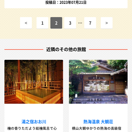
投稿日：2023年07月21日
<
1
2
3
…
7
>
近隣のその他の旅館
湯之宿おお川
熱海温泉 大観荘
檜の香りただよう総檜風呂で心
横山大観ゆかりの熱海の高級宿