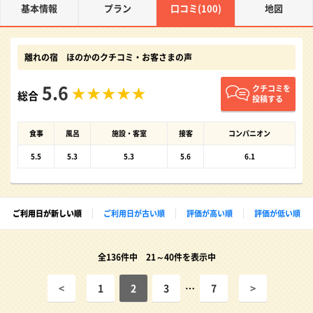
基本情報
プラン
口コミ(100)
地図
離れの宿 ほのかのクチコミ・お客さまの声
5.6
クチコミを
総合
投稿する
食事
風呂
施設・客室
接客
コンパニオン
5.5
5.3
5.3
5.6
6.1
ご利用日が新しい順
ご利用日が古い順
評価が高い順
評価が低い順
全136件中 21～40件を表示中
<
1
2
3
…
7
>