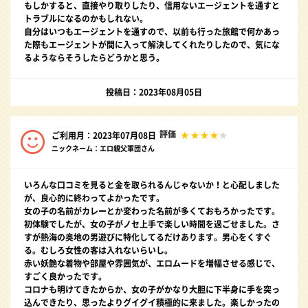
もしかすると、直接やり取りしたり、信用ないエージェントを通すと
トラブルになるのかもしれない。
自分はいつもエージェントを通すので、以前も行った旅館で何かあっ
た際もエージェントが間に入って解決してくれたりしたので、気にな
るようならそうしたらどうかと思う。
投稿日：2023年08月05日
評価
ご利用月：2023年07月08日
ニックネーム：エロ親父軍団さん
いろんな口コミを見ると金を取られるんじゃないか！と心配しました
が、良心的に終わってよかったです。
女の子の名前がカレーとか変わった名前が多くておもろかったです。
初体験でしたが、女の子がノセ上手で楽しい時間を過ごせました。さ
すが熱海の奥地の男遊びに特化してるだけあります。男心をくすぐ
る。むしろ女性の客は入れないらいし。
赤い妖艶な着物や部屋や雰囲気が、エロムードを増幅させる感じで、
すごく良かったです。
コロナも明けてきたからか、女の子がかなり大胆に下半身に手を突っ
込んできたり、思ったよりグイグイ積極的に来ました。楽しかったの