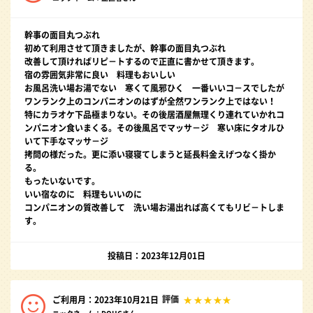
幹事の面目丸つぶれ
初めて利用させて頂きましたが、幹事の面目丸つぶれ
改善して頂ければリピ－トするので正直に書かせて頂きます。
宿の雰囲気非常に良い 料理もおいしい
お風呂洗い場お湯でない 寒くて風邪ひく 一番いいコ－スでしたが
ワンランク上のコンパニオンのはずが全然ワンランク上ではない！
特にカラオケ下品極まりない。その後居酒屋無理くり連れていかれコ
ンパニオン食いまくる。その後風呂でマッサ－ジ 寒い床にタオルひ
いて下手なマッサ－ジ
拷問の様だった。更に添い寝寝てしまうと延長料金えげつなく掛か
る。
もったいないです。
いい宿なのに 料理もいいのに
コンパニオンの質改善して 洗い場お湯出れば高くてもリビ－トしま
す。
投稿日：2023年12月01日
評価
ご利用月：2023年10月21日