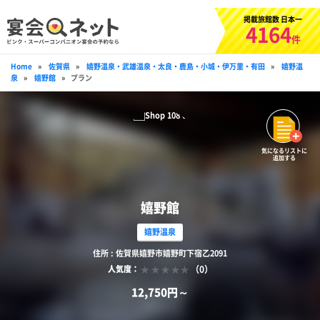
掲載旅館数 日本一
4164
件
Home
»
佐賀県
»
嬉野温泉・武雄温泉・太良・鹿島・小城・伊万里・有田
»
嬉野温
泉
»
嬉野館
»
プラン
気になるリストに
追加する
嬉野館
嬉野温泉
住所 : 佐賀県嬉野市嬉野町下宿乙2091
（0）
人気度：
12,750円～