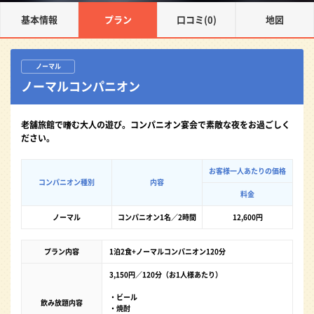
基本情報
プラン
口コミ(0)
地図
ノーマル
ノーマルコンパニオン
老舗旅館で嗜む大人の遊び。コンパニオン宴会で素敵な夜をお過ごしく
ださい。
お客様一人あたりの価格
コンパニオン種別
内容
料金
ノーマル
コンパニオン1名／2時間
12,600円
プラン内容
1泊2食+ノーマルコンパニオン120分
3,150円／120分（お1人様あたり）
・ビール
飲み放題内容
・焼酎