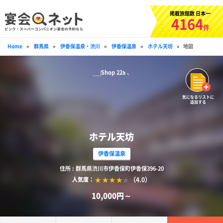
掲載旅館数 日本一
4164
件
Home
»
群馬県
»
伊香保温泉・渋川
»
伊香保温泉
»
ホテル天坊
»
地図
気になるリストに
追加する
ホテル天坊
伊香保温泉
住所 : 群馬県渋川市伊香保町伊香保396-20
（4.0）
人気度：
10,000円～