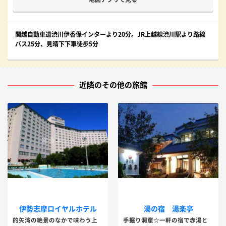
関越自動車道渋川伊香保インターより20分。JR上越線渋川駅より路線
バス25分、見晴下下車徒歩5分
近隣のその他の旅館
伊勢志摩ロイヤルホテル
湯の宿 湯楽亭
的矢湾の絶景のなかで味わう上
手掘り洞窟☆一軒の宿で赤湯と