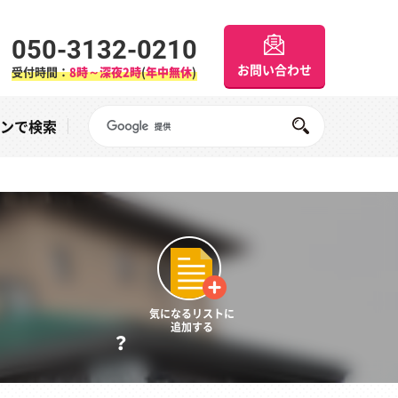
050-3132-0210
お問い合わせ
受付時間：
8時～深夜2時
(
年中無休
)
Googleサイト内検索
オンで検索
気になるリストに
追加する
？