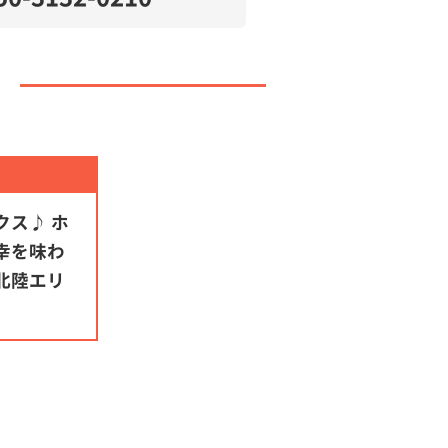
ス♪ ホ
幸を味わ
北陸エリ