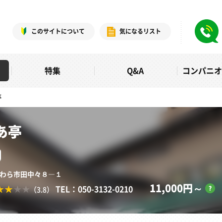
このサイトについて
気になるリスト
特集
Q&A
コンパニ
亭
あ亭
県あわら市田中々８―１
11,000円～
TEL：050-3132-0210
（3.8）