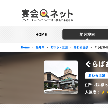
HOME
地図検索
Home
»
福井県
»
あわら・三国
»
あわら温泉
»
ぐらばあ
ぐらば
あわら温泉
住所 : 福井
人気度：