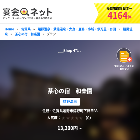
掲載旅館数 日本一
4164
件
Home
»
佐賀県
»
嬉野温泉・武雄温泉・太良・鹿島・小城・伊万里・有田
»
嬉野温
泉
»
茶心の宿 和楽園
»
プラン
気になるリストに
追加する
茶心の宿 和楽園
嬉野温泉
住所 : 佐賀県嬉野市嬉野町下野甲33
（0）
人気度：
13,200円～