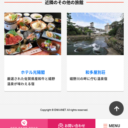
近隣のその他の旅館
ホテル光陽閣
和多屋別荘
厳選された佐賀県産和牛と嬉野
嬉野川の畔に佇む温泉宿
温泉が味わえる宿
ペ
Copyright © ENKAINET. All rights reserved.
お問い合わせ
MENU