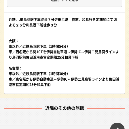
近鉄、JR鳥羽駅下車徒歩７分佐田浜港 答志、和具行き定期船にて お
よそ２５分和具港下船徒歩３分
大阪：
車以外／近鉄鳥羽駅下車（1時間54分）
車／西名阪から関JCTを伊勢自動車道～伊勢IC～伊勢二見鳥羽ラインよ
り鳥羽駅前佐田浜港市営定期船25分和具下船
名古屋：
車以外／近鉄鳥羽駅下車（1時間30分）
車／東名阪から伊勢自動車道～伊勢IC～伊勢二見鳥羽ラインより佐田浜
港市営定期船25分和具下船
近隣のその他の旅館
ペ