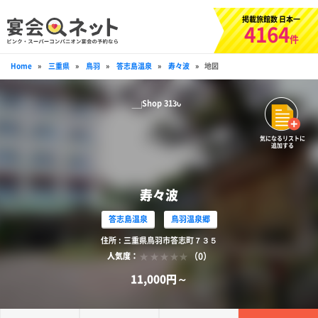
掲載旅館数 日本一
4164
件
Home
»
三重県
»
鳥羽
»
答志島温泉
»
寿々波
»
地図
気になるリストに
追加する
寿々波
答志島温泉
鳥羽温泉郷
住所 : 三重県鳥羽市答志町７３５
（0）
人気度：
11,000円～