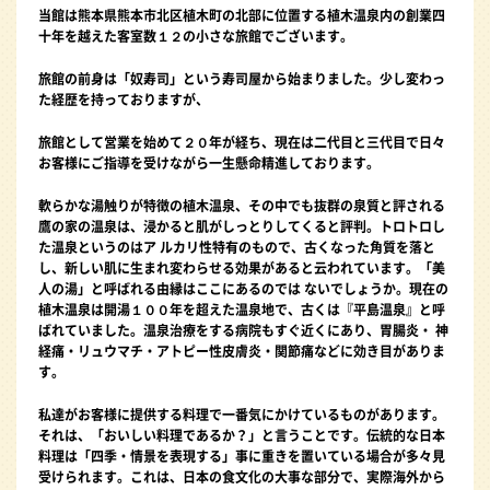
当館は熊本県熊本市北区植木町の北部に位置する植木温泉内の創業四
十年を越えた客室数１２の小さな旅館でございます。
旅館の前身は「奴寿司」という寿司屋から始まりました。少し変わっ
た経歴を持っておりますが、
旅館として営業を始めて２０年が経ち、現在は二代目と三代目で日々
お客様にご指導を受けながら一生懸命精進しております。
軟らかな湯触りが特徴の植木温泉、その中でも抜群の泉質と評される
鷹の家の温泉は、浸かると肌がしっとりしてくると評判。トロトロし
た温泉というのはア ルカリ性特有のもので、古くなった角質を落と
し、新しい肌に生まれ変わらせる効果があると云われています。「美
人の湯」と呼ばれる由縁はここにあるのでは ないでしょうか。現在の
植木温泉は開湯１００年を超えた温泉地で、古くは『平島温泉』と呼
ばれていました。温泉治療をする病院もすぐ近くにあり、胃腸炎・ 神
経痛・リュウマチ・アトピー性皮膚炎・関節痛などに効き目がありま
す。
私達がお客様に提供する料理で一番気にかけているものがあります。
それは、「おいしい料理であるか？」と言うことです。伝統的な日本
料理は「四季・情景を表現する」事に重きを置いている場合が多々見
受けられます。これは、日本の食文化の大事な部分で、実際海外から