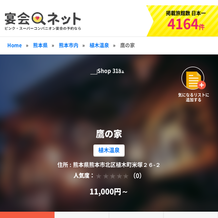
掲載旅館数 日本一
4164
件
Home
»
熊本県
»
熊本市内
»
植木温泉
»
鷹の家
気になるリストに
追加する
鷹の家
植木温泉
住所 : 熊本県熊本市北区植木町米塚２６-２
（0）
人気度：
11,000円～