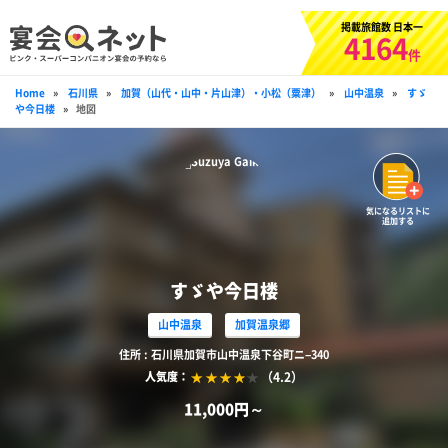
掲載旅館数 日本一
4164
件
Home
»
石川県
»
加賀（山代・山中・片山津）・小松（粟津）
»
山中温泉
»
すゞ
や今日楼
»
地図
気になるリストに
追加する
すゞや今日楼
山中温泉
加賀温泉郷
住所 : 石川県加賀市山中温泉下谷町ニ−340
（4.2）
人気度：
11,000円～