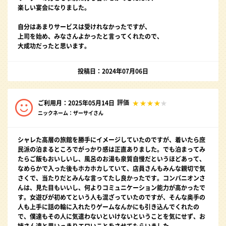
楽しい宴会になりました。
自分はあまりサービスは受けれなかったですが、
上司を始め、みなさんよかったと言ってくれたので、
大成功だったと思います。
投稿日：2024年07月06日
評価
ご利用月：2025年05月14日
ニックネーム：ザーサイさん
シャレた高層の旅館を勝手にイメージしていたのですが、着いたら庶
民派の泊まるところでがっかり感は正直ありました。でも泊まってみ
たらご飯もおいしいし、風呂のお湯も泉質自慢だというほどあって、
なめらかで入った後もホカホカしていて、店員さんもみんな親切で気
さくで、当たりだとみんな言ってたし良かったです。コンパニオンさ
んは、見た目もいいし、何よりコミュニケーション能力が高かったで
す。女遊びが初めてという人も混ざっていたのですが、そんな奥手の
人も上手に話の輪に入れたりゲームなんかにも引き込んでくれたの
で、僕達もその人に気遣わないといけないということを気にせず、お
姉さん達と思いっきりエロいことをさせてもらいました。