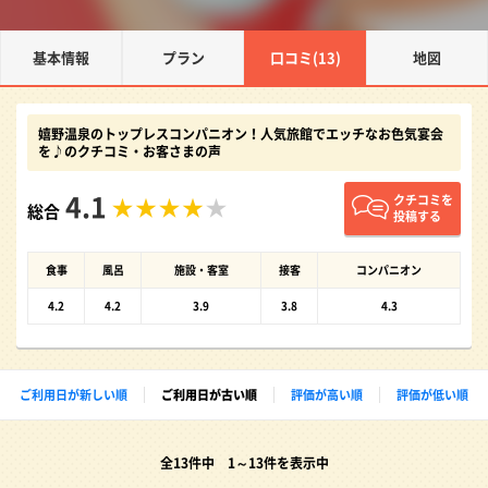
基本情報
プラン
口コミ(13)
地図
嬉野温泉のトップレスコンパニオン！人気旅館でエッチなお色気宴会
を♪のクチコミ・お客さまの声
4.1
クチコミを
総合
投稿する
食事
風呂
施設・客室
接客
コンパニオン
4.2
4.2
3.9
3.8
4.3
ご利用日が新しい順
ご利用日が古い順
評価が高い順
評価が低い順
全13件中 1～13件を表示中