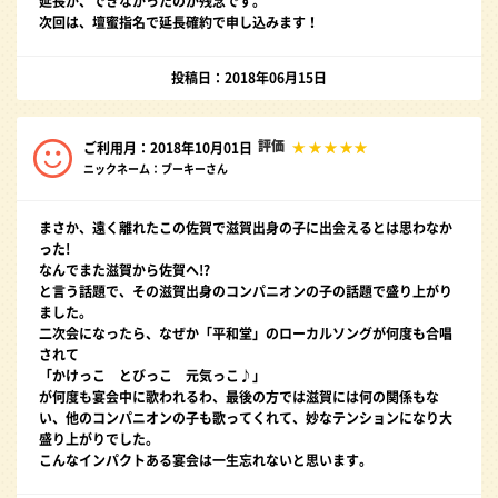
延長が、できなかったのが残念です。
次回は、壇蜜指名で延長確約で申し込みます！
投稿日：2018年06月15日
評価
ご利用月：2018年10月01日
ニックネーム：ブーキーさん
まさか、遠く離れたこの佐賀で滋賀出身の子に出会えるとは思わなか
った!
なんでまた滋賀から佐賀へ!?
と言う話題で、その滋賀出身のコンパニオンの子の話題で盛り上がり
ました。
二次会になったら、なぜか「平和堂」のローカルソングが何度も合唱
されて
「かけっこ とびっこ 元気っこ♪」
が何度も宴会中に歌われるわ、最後の方では滋賀には何の関係もな
い、他のコンパニオンの子も歌ってくれて、妙なテンションになり大
盛り上がりでした。
こんなインパクトある宴会は一生忘れないと思います。