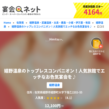
掲載旅館数 日本一
4164
件
Home
»
佐賀県
»
嬉野温泉・武雄温泉・太良・鹿島・小城・伊万里・有田
»
嬉野温
泉
»
嬉野温泉のトップレスコンパニオン！人気旅館でエッチなお色気宴会を♪
»
口コミ
気になるリストに
追加する
嬉野温泉のトップレスコンパニオン！人気旅館でエ
ッチなお色気宴会を♪
嬉野温泉
住所 : 佐賀県嬉野市嬉野町大字下宿乙2202−55
（4.1）
人気度：
12,100円～