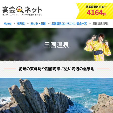
掲載旅館数 日本一
4164
件
Home
»
福井県
»
あわら・三国
»
三国温泉コンパニオン宴会一覧
»
三国温泉情報
三国温泉
絶景の東尋坊や越前海岸に近い海辺の温泉地