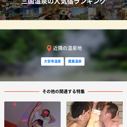
三国温泉の人気宿ランキング
塩が肌をベールのように被って保温＆保湿してくれるの
で、冷え性や疲労回復にも効果的。
入り組んだ岩場の美しい地形、きれいな砂浜、漁船の風情
を楽しむ港町…一口に「三国」といっても、そのおりおり
近隣の温泉地
見せる景色や宿の窓から見る風景は千差万別。東尋坊観光
したい方、家族で越前松島水族館で楽しみたい方、海水浴
大安寺温泉
鷹巣温泉
したい方など、さまざまなニーズに応える、多様な宿泊施
設の中からお好みで選ぶことが出来る。冬季は、雪道の心
配をせず、安心して荒れた日本海や雪景色を楽しめる無料
送迎バスも運行している。
その他の関連する特集
三国温泉の宴会プラン一覧