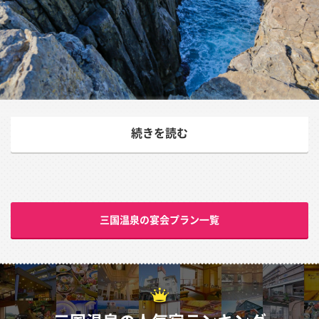
温泉浴、海水浴、そして海風浴が楽しめる三国温泉
続きを読む
絶景の東尋坊や越前海岸に近い三国温泉は、天然の温泉
浴、海水浴、そして遊歩道の海風浴と、自然の中でのんび
りと過ごせる温泉地。夕日を眺めながら入浴できる露天風
呂などが多いのも三国温泉の特徴。海のそばは大気中にも
三国温泉の宴会プラン一覧
海洋性ミネラルが多く、海の恵みを体中に取り込むことが
出来る。また日本海の絶品カニ料理をはじめ、新鮮な魚介
類も堪能出来る。
三国温泉の泉質は、ナトリウム・カルシウム-塩化物泉。