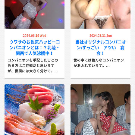
2024.06.19 Wed
2024.03.31 Sun
ウワサのお色気ハッピーコ
当社オリジナルコンパニオ
ンパニオンとは！？北陸・
ン/すっごい アツい 宴
関西で人気沸騰中！
会！
コンパニオンを手配したことの
世の中には色んなコンパニオン
ある方はご存知だと思います
があふれています。...
が、世間には大きく分けて、...