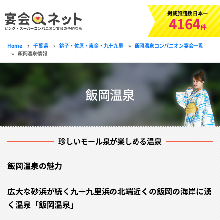
掲載旅館数 日本一
4164
件
Home
»
千葉県
»
銚子・佐原・東金・九十九里
»
飯岡温泉コンパニオン宴会一覧
»
飯岡温泉情報
飯岡温泉
珍しいモール泉が楽しめる温泉
飯岡温泉の魅力
広大な砂浜が続く九十九里浜の北端近くの飯岡の海岸に湧
く温泉「飯岡温泉」