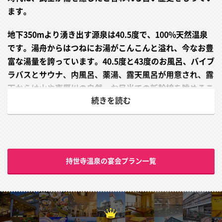
ます。
地下350mより湧き出す源泉は40.5度で、100%天然温泉
です。湯舟からはつねにお湯がこんこんと溢れ、今なお豊
富な湯量を誇っています。40.5度と43度のお風呂、バイブ
ラバスとサウナ、内風呂、薬湯、露天風呂が用意され、露
天からは山や東厚川の自然、お目当ての新幹線を眺めるこ
続きを読む
とができます。
旅館の隣には豆腐工房が併設されており、お食事時には出
来たての手作り豆腐がお楽しみいただけます。豆乳ソフト
クリームも絶品です。
持世寺温泉の宴会プラン一覧
さらに長旅で疲れた殿方には、地元山口が育んだ可憐なコ
ンパニオンとの宴会もオススメです！方言まじりの可愛い
接客に身も心も癒されること間違いなし♪