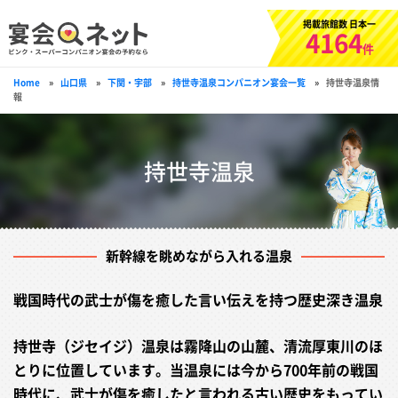
掲載旅館数 日本一
4164
件
Home
»
山口県
»
下関・宇部
»
持世寺温泉コンパニオン宴会一覧
»
持世寺温泉情
報
持世寺温泉
新幹線を眺めながら入れる温泉
戦国時代の武士が傷を癒した言い伝えを持つ歴史深き温泉
持世寺（ジセイジ）温泉は霧降山の山麓、清流厚東川のほ
とりに位置しています。当温泉には今から700年前の戦国
時代に、武士が傷を癒したと言われる古い歴史をもってい