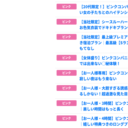
【20代限定！】ピンクコン
ピンク
い女の子たちとのハイテンシ
【当社限定】シースルーハー
ピンク
お色気衣装でドキドキプラン
【当社限定】最上級プレミア
ピンク
き宿泊プラン│最高級【Sラ
もてなし
【女体盛り】ピンクコンパニ
ピンク
では出来ない◯秘体験！
【お一人様専用】ピンクコン
ピンク
寂しい夜はもう来ない
【お一人様・大胆すぎる誘惑
ピンク
るしかない！超過激な見た目
【お一人様・3時間】ピンク
ピンク
｜楽しい時間はもっと長く
【お一人様・4時間】ピンク
ピンク
｜嬉しい特典つきのロングプ