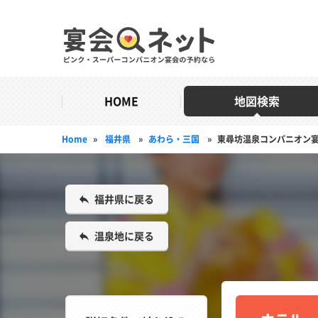
HOME
地図検索
Home
»
福井県
»
あわら・三国
»
東尋坊温泉コンパニオン
福井県に戻る
温泉地に戻る