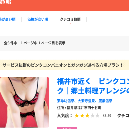
旅館
格が高い順
価格が安い順
クチコミ数順
全3 件中
1 ページ中 1 ページ目を表示
サービス抜群のピンクコンパニオンとガンガン遊べる穴場プラン！
福井市近く｜ピンクコ
ク｜郷土料理アレンジ
東尋坊温泉
、
大安寺温泉
、
鷹巣温泉
住所 : 福井県福井市四十谷町
人気度：
クチ
（3.9）