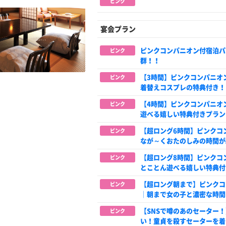
ピンク
宴会プラン
ピンクコンパニオン付宿泊パ
ピンク
群！！
【3時間】ピンクコンパニオ
ピンク
着替えコスプレの特典付き！
【4時間】ピンクコンパニオ
ピンク
遊べる嬉しい特典付きプラン
【超ロング6時間】ピンクコ
ピンク
なが～くおたのしみの時間が
【超ロング8時間】ピンクコ
ピンク
とことん遊べる嬉しい特典付
【超ロング朝まで】ピンクコ
ピンク
│朝まで女の子と濃密な時間
【SNSで噂のあのセーター
ピンク
い！童貞を殺すセーターを着