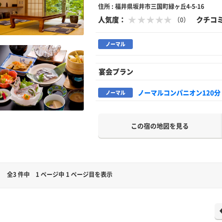
住所 : 福井県坂井市三国町緑ヶ丘4-5-16
人気度：
クチコ
（0）
ノーマル
宴会プラン
ノーマルコンパニオン120分
ノーマル
この宿の地図を見る
全3 件中
1 ページ中 1 ページ目を表示