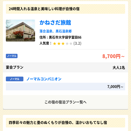
24時間入れる温泉と美味しい料理が自慢の宿
かねさだ旅館
落合温泉
、
黒石温泉郷
住所 : 黒石市大字袋字富田66
(3.2)
人気度：
8,700円～
ノーマル
宴会プラン
大人1名
ノーマルコンパニオン
ノーマル
7,000円～
この宿の宿泊プラン一覧へ
四季彩々の魅力と畳のぬくもりが自慢の、温かいおもてなし宿