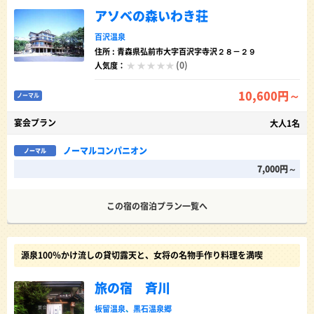
アソベの森いわき荘
百沢温泉
住所 : 青森県弘前市大字百沢字寺沢２８－２９
(0)
人気度：
10,600円～
ノーマル
宴会プラン
大人1名
ノーマルコンパニオン
ノーマル
7,000円～
この宿の宿泊プラン一覧へ
源泉100％かけ流しの貸切露天と、女将の名物手作り料理を満喫
旅の宿 斉川
板留温泉
、
黒石温泉郷