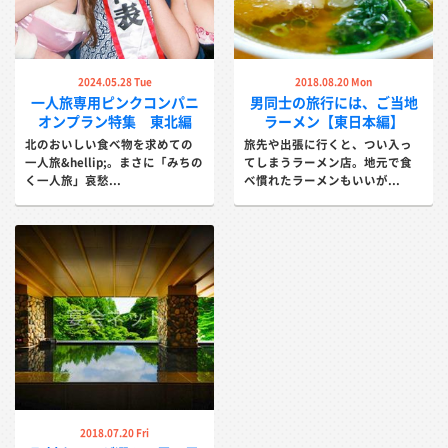
2024.05.28 Tue
2018.08.20 Mon
一人旅専用ピンクコンパニ
男同士の旅行には、ご当地
オンプラン特集 東北編
ラーメン【東日本編】
北のおいしい食べ物を求めての
旅先や出張に行くと、つい入っ
一人旅&hellip;。まさに「みちの
てしまうラーメン店。地元で食
く一人旅」哀愁...
べ慣れたラーメンもいいが...
2018.07.20 Fri