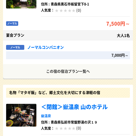
住所 : 青森県黒石市板留宮下8-1
(0)
人気度：
7,500円～
ノーマル
宴会プラン
大人1名
ノーマルコンパニオン
ノーマル
7,000円～
この宿の宿泊プラン一覧へ
名物「マタギ飯」など、郷土文化を大切にする津軽の宿
＜閉館＞嶽温泉 山のホテル
嶽温泉
住所 : 青森県弘前市常盤野湯の沢１９
(0)
人気度：