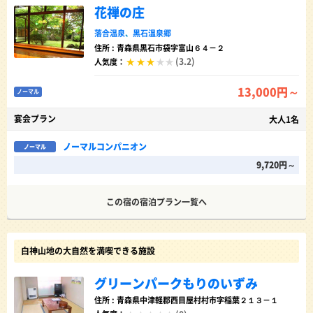
花禅の庄
落合温泉
、
黒石温泉郷
住所 : 青森県黒石市袋字富山６４－２
(3.2)
人気度：
13,000円～
ノーマル
宴会プラン
大人1名
ノーマルコンパニオン
ノーマル
9,720円～
この宿の宿泊プラン一覧へ
白神山地の大自然を満喫できる施設
グリーンパークもりのいずみ
住所 : 青森県中津軽郡西目屋村村市字稲葉２１３－１