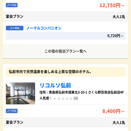
12,750円～
ノーマル
宴会プラン
大人1名
ノーマルコンパニオン
ノーマル
9,720円～
この宿の宿泊プラン一覧へ
弘前市内で天然温泉を楽しめる上質な空間のホテル。
リコルソ弘前
住所 : 青森県弘前市城東北3-10-1 さくら野百貨店弘前店4F
(0)
人気度：
8,400円～
ノーマル
宴会プラン
大人1名