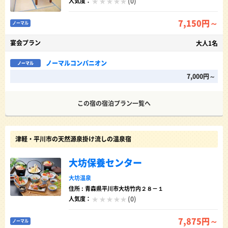
(0)
人気度：
7,150円～
ノーマル
宴会プラン
大人1名
ノーマルコンパニオン
ノーマル
7,000円～
この宿の宿泊プラン一覧へ
津軽・平川市の天然源泉掛け流しの温泉宿
大坊保養センター
大坊温泉
住所 : 青森県平川市大坊竹内２８－１
(0)
人気度：
7,875円～
ノーマル