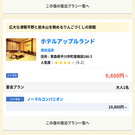
この宿の宿泊プラン一覧へ
広大な津軽平野と岩木山を眺めるりんごづくしの旅館
ホテルアップルランド
南田温泉
住所 : 青森県平川市町居南田166-3
(4.2)
人気度：
9,600円～
ノーマル
宴会プラン
大人1名
ノーマルコンパニオン
ノーマル
10,800円～
この宿の宿泊プラン一覧へ