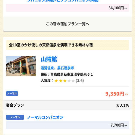
ンパニオン2時間+ピンクコンパニオン6時間
34,100円～
この宿の宿泊プラン一覧へ
全10室のかけ流しの天然温泉を満喫できる素朴な宿
山賊館
温湯温泉
、
黒石温泉郷
住所 : 青森県黒石市温湯字鶴泉６１
(3.6)
人気度：
9,350円～
ノーマル
宴会プラン
大人1名
ノーマルコンパニオン
ノーマル
7,700円～