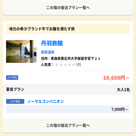
この宿の宿泊プラン一覧へ
地元の希少ブランド牛でお腹を満たす旅
丹羽旅館
板留温泉
住所 : 青森県黒石市大字板留字宮下２１
(0)
人気度：
10,650円～
ノーマル
宴会プラン
大人1名
ノーマルコンパニオン
ノーマル
7,000円～
この宿の宿泊プラン一覧へ