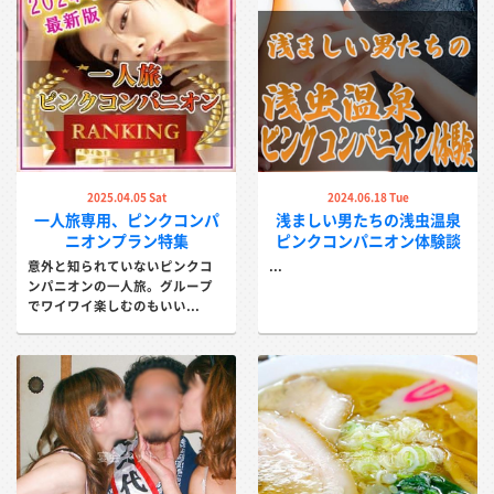
2025.04.05 Sat
2024.06.18 Tue
一人旅専用、ピンクコンパ
浅ましい男たちの浅虫温泉
ニオンプラン特集
ピンクコンパニオン体験談
意外と知られていないピンクコ
...
ンパニオンの一人旅。グループ
でワイワイ楽しむのもいい...