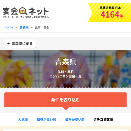
掲載旅館数 日本一
4164
件
Home
»
青森県
»
弘前・黒石
青森県に戻る
青森県
弘前・黒石
コンパニオン宴会一覧
条件を絞り込む
人気順
価格が高い順
価格が安い順
クチコミ数順