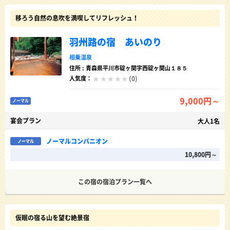
移ろう自然の息吹を満喫してリフレッシュ！
羽州路の宿 あいのり
相乗温泉
住所 : 青森県平川市碇ヶ関字西碇ヶ関山１８５
(0)
人気度：
9,000円～
ノーマル
宴会プラン
大人1名
ノーマルコンパニオン
ノーマル
10,800円～
この宿の宿泊プラン一覧へ
仮眠の宿る山を望む絶景宿