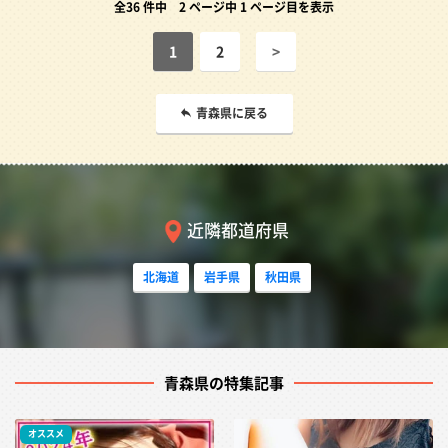
全36 件中
2 ページ中 1 ページ目を表示
1
2
>
青森県に戻る
近隣都道府県
北海道
岩手県
秋田県
青森県の特集記事
オススメ