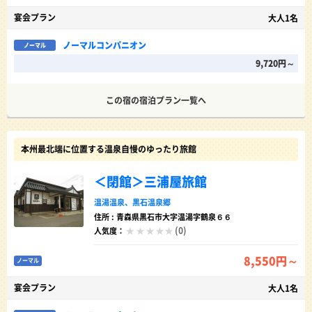
宴会プラン
大人1名
ノーマルコンパニオン
ノーマル
9,720円～
この宿の宿泊プラン一覧へ
本州最北端に位置する温泉自慢のゆったり旅館
＜閉館＞三浦屋旅館
温湯温泉
、
黒石温泉郷
住所 : 青森県黒石市大字温湯字鶴泉６６
(0)
人気度：
8,550円～
ノーマル
宴会プラン
大人1名