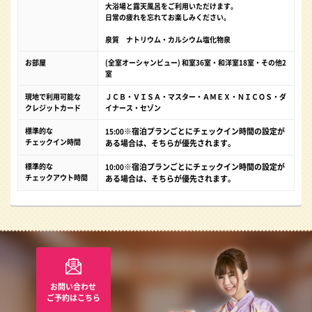
大浴場と露天風呂をご利用いただけます。
日常の疲れを忘れてお楽しみください。
泉質 ナトリウム・カルシウム塩化物泉
お部屋
(全室オーシャンビュー) 和室36室・和洋室18室・その他2
室
現地で利用可能な
ＪＣＢ・ＶＩＳＡ・マスター・ＡＭＥＸ・ＮＩＣＯＳ・ダ
クレジットカード
イナース・セゾン
標準的な
※宿泊プランごとにチェックイン時間の設定が
15:00
チェックイン時間
ある場合は、そちらが優先されます。
標準的な
※宿泊プランごとにチェックイン時間の設定が
10:00
チェックアウト時間
ある場合は、そちらが優先されます。
お問い合わせ
ご予約はこちら