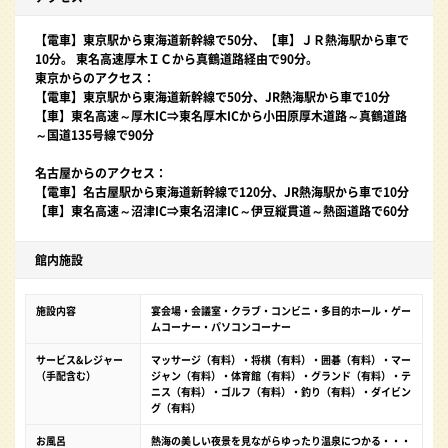
【電車】東京駅から東海道新幹線で50分、【車】ＪＲ熱海駅から車で
10分。 東名高速厚木ＩＣから真鶴道路経由で90分。
東京からのアクセス：
【電車】東京駅から東海道新幹線で50分、JR熱海駅から車で10分
【車】東名高速～厚木IC⇒東名厚木ICから小田原厚木道路～真鶴道路
～国道135号線で90分
名古屋からのアクセス：
【電車】名古屋駅から東海道新幹線で120分、JR熱海駅から車で10分
【車】東名高速～沼津IC⇒東名沼津IC～伊豆縦貫道～熱函道路で60分
館内施設
施設内容
宴会場・会議室・クラブ・コンビニ・多目的ホール・ゲー
ムコーナー・パソコンコーナー
サービス&レジャー
マッサージ（有料）・将棋（有料）・囲碁（有料）・マー
（手配含む）
ジャン（有料）・体育館（有料）・グランド（有料）・テ
ニス（有料）・ゴルフ（有料）・釣り（有料）・ダイビン
グ（有料）
お風呂
熱海の美しい夜景を見ながらゆったり温泉につかる・・・