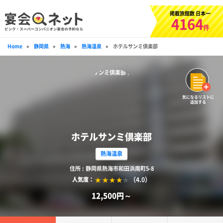
掲載旅館数 日本一
4164
件
Home
»
静岡県
»
熱海
»
熱海温泉
»
ホテルサンミ倶楽部
気になるリストに
追加する
ホテルサンミ倶楽部
熱海温泉
住所 : 静岡県熱海市和田浜南町5-8
（4.0）
人気度：
12,500円～