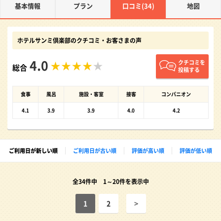
基本情報
プラン
口コミ(34)
地図
ホテルサンミ倶楽部のクチコミ・お客さまの声
4.0
クチコミを
総合
投稿する
食事
風呂
施設・客室
接客
コンパニオン
4.1
3.9
3.9
4.0
4.2
ご利用日が新しい順
ご利用日が古い順
評価が高い順
評価が低い順
全34件中 1～20件を表示中
1
2
>