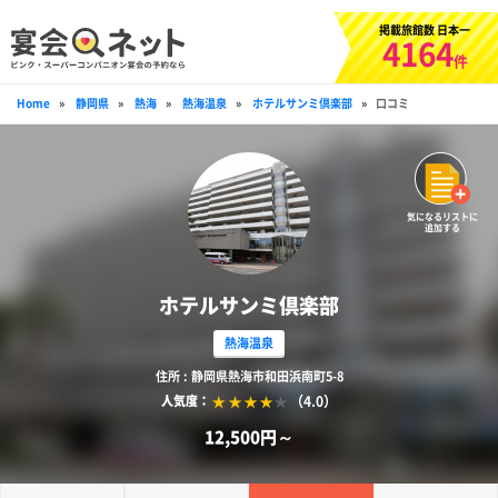
掲載旅館数 日本一
4164
件
Home
»
静岡県
»
熱海
»
熱海温泉
»
ホテルサンミ倶楽部
»
口コミ
気になるリストに
追加する
ホテルサンミ倶楽部
熱海温泉
住所 : 静岡県熱海市和田浜南町5-8
（4.0）
人気度：
12,500円～