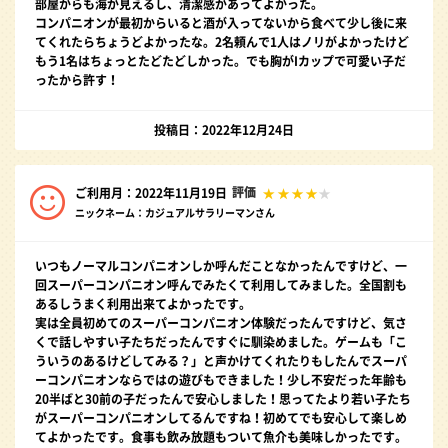
部屋からも海が見えるし、清潔感があってよかった。
コンパニオンが最初からいると酒が入ってないから食べて少し後に来
てくれたらちょうどよかったな。2名頼んで1人はノリがよかったけど
もう1名はちょっとたどたどしかった。でも胸がIカップで可愛い子だ
ったから許す！
投稿日：2022年12月24日
評価
ご利用月：2022年11月19日
ニックネーム：カジュアルサラリーマンさん
いつもノーマルコンパニオンしか呼んだことなかったんですけど、一
回スーパーコンパニオン呼んでみたくて利用してみました。全国割も
あるしうまく利用出来てよかったです。
実は全員初めてのスーパーコンパニオン体験だったんですけど、気さ
くで話しやすい子たちだったんですぐに馴染めました。ゲームも「こ
ういうのあるけどしてみる？」と声かけてくれたりもしたんでスーパ
ーコンパニオンならではの遊びもできました！少し不安だった年齢も
20半ばと30前の子だったんで安心しました！思ってたより若い子たち
がスーパーコンパニオンしてるんですね！初めてでも安心して楽しめ
てよかったです。食事も飲み放題もついて魚介も美味しかったです。