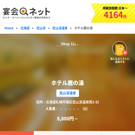
掲載旅館数 日本一
4164
件
Home
»
北海道
»
定山渓
»
定山渓温泉
»
ホテル鹿の湯
気になるリストに
追加する
ホテル鹿の湯
定山渓温泉
住所 : 北海道札幌市南区定山渓温泉西3-32
（0）
人気度：
8,800円～