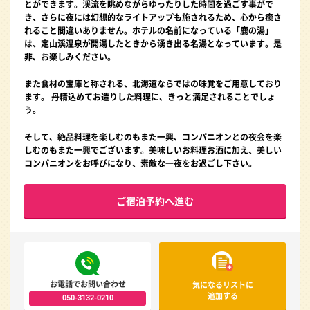
とができます。渓流を眺めながらゆったりした時間を過ごす事がで
き、さらに夜には幻想的なライトアップも施されるため、心から癒さ
れること間違いありません。ホテルの名前になっている「鹿の湯」
は、定山渓温泉が開湯したときから湧き出る名湯となっています。是
非、お楽しみください。
また食材の宝庫と称される、北海道ならではの味覚をご用意しており
ます。 丹精込めてお造りした料理に、きっと満足されることでしょ
う。
そして、絶品料理を楽しむのもまた一興、コンパニオンとの夜会を楽
しむのもまた一興でございます。美味しいお料理お酒に加え、美しい
コンパニオンをお呼びになり、素敵な一夜をお過ごし下さい。
ご宿泊予約へ進む
お電話でお問い合わせ
気になるリストに
追加する
050-3132-0210