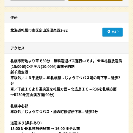
住所
北海道札幌市南区定山渓温泉西3-32
MAP
アクセス
札幌市街地より車で50分 無料送迎バス運行中です。NHK札幌放送局
(15:00発)⇔ホテル(10:00発)事前予約制
新千歳空港：
車以外／ＪＲ千歳駅～JR札幌駅～じょうてつバス湯の町下車～徒歩2
分
車／千歳ＩＣより道央道を札幌方面～北広島ＩＣ～R36を札幌方面
→R230を定山渓方面(90分)
札幌中心部：
車以外／じょうてつバス・湯の町停留所下車～徒歩2分
送迎あり(条件あり)
15:00 NHK札幌放送局前 → 16:00 ホテル前