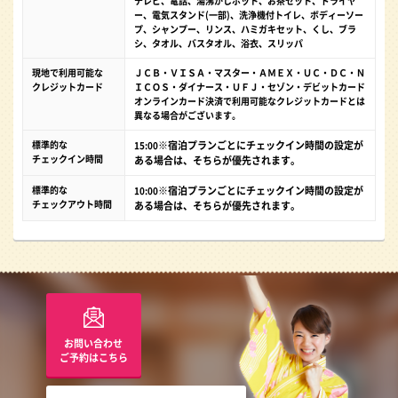
テレビ、電話、湯沸かしポット、お茶セット、ドライヤ
ー、電気スタンド(一部)、洗浄機付トイレ、ボディーソー
プ、シャンプー、リンス、ハミガキセット、くし、ブラ
シ、タオル、バスタオル、浴衣、スリッパ
現地で利用可能な
ＪＣＢ・ＶＩＳＡ・マスター・ＡＭＥＸ・ＵＣ・ＤＣ・Ｎ
クレジットカード
ＩＣＯＳ・ダイナース・ＵＦＪ・セゾン・デビットカード
オンラインカード決済で利用可能なクレジットカードとは
異なる場合がございます。
標準的な
※宿泊プランごとにチェックイン時間の設定が
15:00
チェックイン時間
ある場合は、そちらが優先されます。
標準的な
※宿泊プランごとにチェックイン時間の設定が
10:00
チェックアウト時間
ある場合は、そちらが優先されます。
お問い合わせ
ご予約はこちら