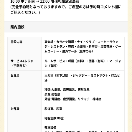
10:00 ホテル前 → 11:00 NHK札幌放送局前
(完全予約制となっておりますので、ご希望の方は予約時コメント欄に
ご記入ください。)
館内施設
施設内容
宴会場・カラオケ酒場・ナイトクラブ・コーヒーラウン
ジ・レストラン・売店・会議場・料亭街・民芸茶屋・ゲー
ムコーナー・屋外プール（夏季のみ）
サービス&レジャー
ルームサービス・将棋（有料）・囲碁（有料）・マージャ
（手配含む）
ン（有料）
お風呂
大浴場（地下1階）・ジャグジー・ミストサウナ・打たせ
湯
種類:大浴場、露天風呂、天然温泉
泉質:弱塩泉
効能:胃腸病、疲労回復、リウマチ・神経病
お部屋
和洋室、和室
総客室数:80室
部屋設備