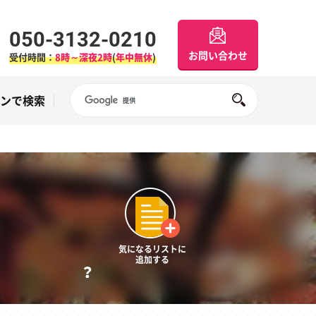
050-3132-0210
お問い合わせ
受付時間：
8時～深夜2時
(
年中無休
)
Googleサイト内検索
オンで検索
気になるリストに
追加する
？