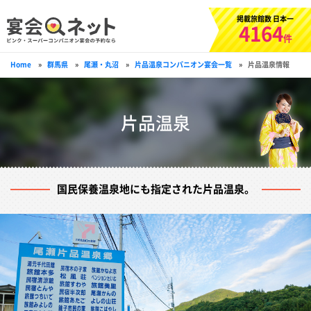
掲載旅館数 日本一
4164
件
Home
»
群馬県
»
尾瀬・丸沼
»
片品温泉コンパニオン宴会一覧
»
片品温泉情報
片品温泉
国民保養温泉地にも指定された片品温泉。