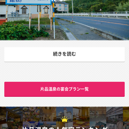
”古湯”とうたわれる片品温泉、レジャースポットも豊富
続きを読む
片品温泉は片品川の上流、武尊山の東側に広がる静かな温
泉地です。関越自動車道「沼田IC」から山間を走る国道
120号線を日光方面へと向かい、鎌田から尾瀬へ向かう沼
田街道（401号線）を進むこと約5キロメートルのところ
片品温泉の宴会プラン一覧
にあり、片品川に沿って走る街道沿いに温泉宿が点在して
います。
その昔は「新井の湯」と呼ばれ、“湯沢薬師あり、新井か
ら湯出る”と言われた記録も残る古湯です。昭和58年には