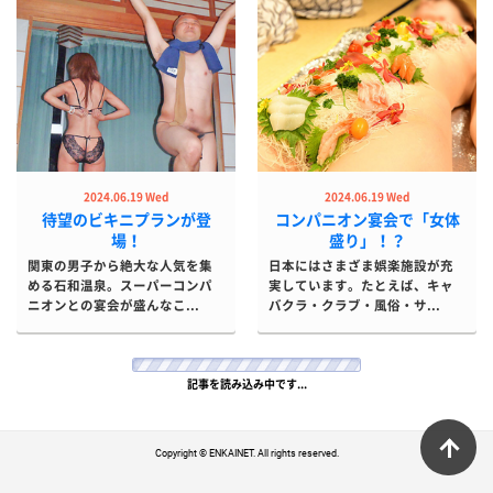
2024.06.19 Wed
2024.06.19 Wed
待望のビキニプランが登
コンパニオン宴会で「女体
場！
盛り」！？
関東の男子から絶大な人気を集
日本にはさまざま娯楽施設が充
める石和温泉。スーパーコンパ
実しています。たとえば、キャ
ニオンとの宴会が盛んなこ...
バクラ・クラブ・風俗・サ...
ペ