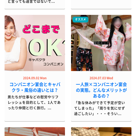
と言っても過言ではないで...
オススメ
2024.09.02 Mon
2024.07.03 Wed
コンパニオン宴会とキャバ
一人旅×コンパニオン宴会
クラ・風俗の違いとは？
の実態。どんなメリットが
あるの？
男たちが仕事などの慰労やリフ
レッシュを目的として、1人であ
「急な休みができて予定が空い
ったり仲間と行く旅行。...
てしまった」「周りを気にせず
過ごしたい」・・・そうい...