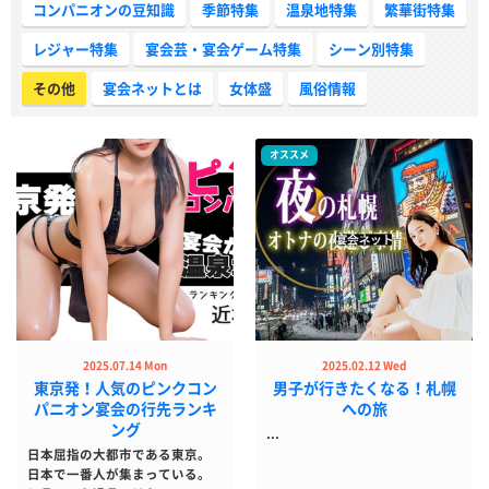
コンパニオンの豆知識
季節特集
温泉地特集
繁華街特集
レジャー特集
宴会芸・宴会ゲーム特集
シーン別特集
その他
宴会ネットとは
女体盛
風俗情報
オススメ
2025.07.14 Mon
2025.02.12 Wed
東京発！人気のピンクコン
男子が行きたくなる！札幌
パニオン宴会の行先ランキ
への旅
ング
...
日本屈指の大都市である東京。
日本で一番人が集まっている。