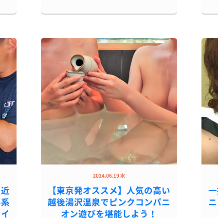
2024.06.19 水
り近
【東京発オススメ】人気の高い
一
ル系
越後湯沢温泉でピンクコンパニ
ニ
ャイ
オン遊びを堪能しよう！