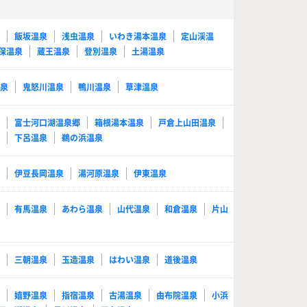
泉
飯坂温泉
浅虫温泉
いわき湯本温泉
定山渓温
保温泉
蔵王温泉
登別温泉
土湯温泉
温泉
鬼怒川温泉
鴨川温泉
草津温泉
泉
富士河口湖温泉郷
箱根湯本温泉
戸倉上山田温泉
泉
下呂温泉
鵜の浜温泉
泉
伊豆長岡温泉
湯河原温泉
伊東温泉
泉
有馬温泉
あわら温泉
山代温泉
和倉温泉
片山
泉
三朝温泉
玉造温泉
はわい温泉
道後温泉
泉
嬉野温泉
指宿温泉
古湯温泉
由布院温泉
小浜