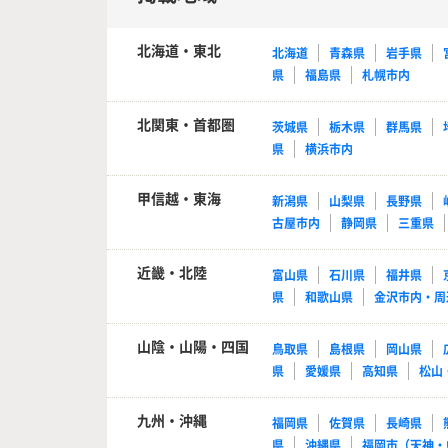
北海道・東北
北海道
青森県
岩手県
県
福島県
札幌市内
北関東・首都圏
茨城県
栃木県
群馬県
県
横浜市内
甲信越・東海
新潟県
山梨県
長野県
古屋市内
静岡県
三重県
近畿・北陸
富山県
石川県
福井県
県
和歌山県
金沢市内・周
山陰・山陽・四国
鳥取県
島根県
岡山県
県
愛媛県
高知県
松山
九州・沖縄
福岡県
佐賀県
長崎県
県
沖縄県
福岡市（天神・