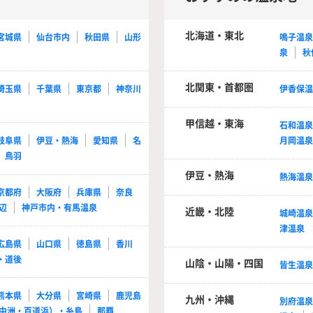
北海道・東北
宮城県
仙台市内
秋田県
山形
鳴子温
泉
秋
北関東・首都圏
埼玉県
千葉県
東京都
神奈川
伊香保
甲信越・東海
石和温
岐阜県
伊豆・熱海
愛知県
名
月岡温
鳥羽
伊豆・熱海
熱海温
京都府
大阪府
兵庫県
奈良
辺
神戸市内・有馬温泉
近畿・北陸
城崎温
津温泉
広島県
山口県
徳島県
香川
・道後
山陰・山陽・四国
皆生温
熊本県
大分県
宮崎県
鹿児島
九州・沖縄
別府温
中洲・百道浜）・糸島
那覇