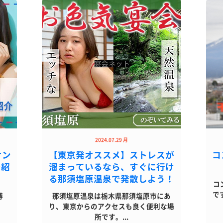
2024.07.29 月
オン
【東京発オススメ】ストレスが
コ
ン紹
溜まっているなら、すぐに行け
る那須塩原温泉で発散しよう！
コ
で
博
那須塩原温泉は栃木県那須塩原市にあ
り、東京からのアクセスも良く便利な場
所です。...