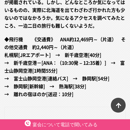
が掲載されている。しかし、どんなところか気になっては
いるものの、実際に北海道を出てわざわざ行かれた方も少
ないのではなかろうか。気になるアクセスを調べてみたと
ころ、一泊二日の旅行も難しくないようだ。
◆飛行機 《交通費》 ANA約12,469円～（片道） そ
の他交通費 約2,440円～（片道）
札幌駅[JRエアポート] → 新千歳空港[40分]
→ 新千歳空港－[ANA：（10:30発 – 12:35着）] → 富
士山静岡空港[1時間55分]
→ 富士山静岡空港[連絡バス] → 静岡駅[54分]
→ 静岡駅[新幹線] → 熱海駅[38分]
→ 離れの宿ほのか[送迎：10分]
ペ
宴会について電話で聞いてみる