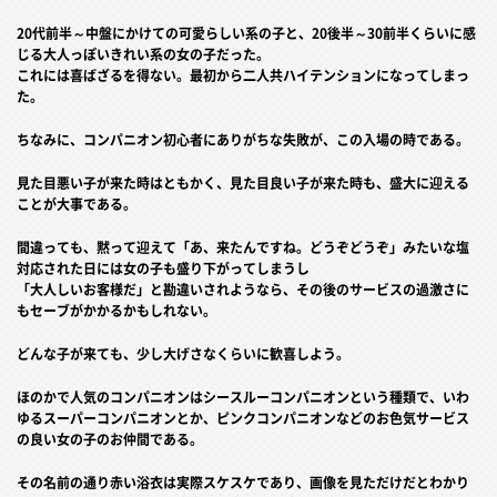
20代前半～中盤にかけての可愛らしい系の子と、20後半～30前半くらいに感
じる大人っぽいきれい系の女の子だった。
これには喜ばざるを得ない。最初から二人共ハイテンションになってしまっ
た。
ちなみに、コンパニオン初心者にありがちな失敗が、この入場の時である。
見た目悪い子が来た時はともかく、見た目良い子が来た時も、盛大に迎える
ことが大事である。
間違っても、黙って迎えて「あ、来たんですね。どうぞどうぞ」みたいな塩
対応された日には女の子も盛り下がってしまうし
「大人しいお客様だ」と勘違いされようなら、その後のサービスの過激さに
もセーブがかかるかもしれない。
どんな子が来ても、少し大げさなくらいに歓喜しよう。
ほのかで人気のコンパニオンはシースルーコンパニオンという種類で、いわ
ゆるスーパーコンパニオンとか、ピンクコンパニオンなどのお色気サービス
の良い女の子のお仲間である。
その名前の通り赤い浴衣は実際スケスケであり、画像を見ただけだとわかり