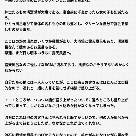
今回わざわざ早めにチェックインした目的でもある。
紳士たるもの清潔感が大事である。宴会前に汗臭かったら女の子も幻滅だろ
う。
ひとっ風呂浴びて身体の汚れも心の垢も落とし、クリーンな自分で宴会を楽
しむのが大事だ。
ここほのかの温泉はいくつか種類があり、大浴場と露天風呂もあり、洞窟風
呂なんて趣のあるお風呂もある。
早速、まだ日も明るいうちに露天風呂へ。
露天風呂なのに怪しげなBGMが流れており、風流なのかそうでないのかよく
わからない。
自分たちの他には一人入っていたが、ここに来るお客さんはほとんどエロ目
的なので、連れと一緒に人目を気にせず猥談で盛り上がる。
・・・ところが、ついつい話が盛り上がったついでに違うところも盛り上が
ってしまって、しかもなかなか引っ込みが付かなくなってしまった。
流石にこれは他のお客さんに見られると恥ずかしいので、他の人が風呂から
上がるまで待とうとしたが、なかなかこれが出てくれない。
流石に我慢の限界でのぼせそうになったので、前かがみになりながら更衣室