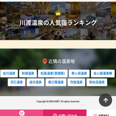
川渡温泉の人気宿ランキング
近隣の温泉地
女川温泉
秋保温泉
松島温泉(宮城県)
泉ヶ岳温泉
台ヶ森温泉郷
沢乙温泉
追分温泉
南三陸温泉
作並温泉
気仙沼温泉
ペ
Copyright © ENKAINET. All rights reserved.
お問い合わせ
MENU