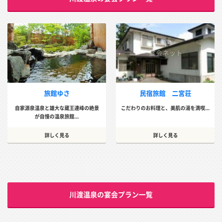
旅館ゆさ
民宿旅館 二宮荘
自家源泉温泉と雄大な蔵王連峰の絶景
こだわりのお料理と、美肌の湯を満喫...
が自慢の温泉旅館...
詳しく見る
詳しく見る
川渡温泉の宴会プラン一覧