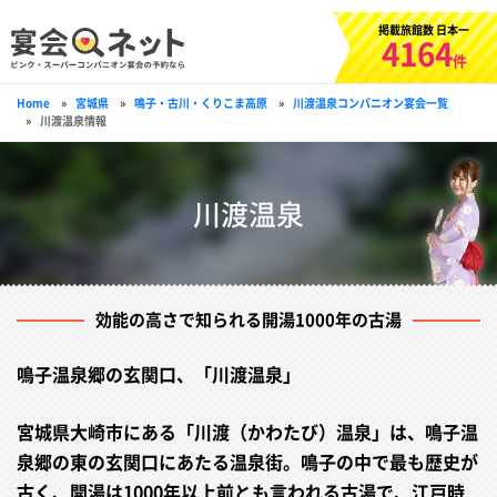
掲載旅館数 日本一
4164
件
Home
»
宮城県
»
鳴子・古川・くりこま高原
»
川渡温泉コンパニオン宴会一覧
»
川渡温泉情報
川渡温泉
効能の高さで知られる開湯1000年の古湯
鳴子温泉郷の玄関口、「川渡温泉」
宮城県大崎市にある「川渡（かわたび）温泉」は、鳴子温
泉郷の東の玄関口にあたる温泉街。鳴子の中で最も歴史が
古く、開湯は1000年以上前とも言われる古湯で、江戸時