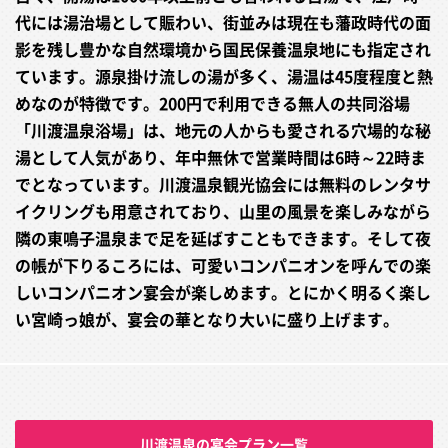
代には湯治場として賑わい、街並みは現在も藩政時代の面
影を残し豊かな自然環境から国民保養温泉地にも指定され
ています。源泉掛け流しの湯が多く、湯温は45度程度と熱
めなのが特徴です。200円で利用できる無人の共同浴場
「川渡温泉浴場」は、地元の人からも愛される穴場的な秘
湯として人気があり、年中無休で営業時間は6時～22時ま
でとなっています。川渡温泉観光協会には無料のレンタサ
イクリングも用意されており、山里の風景を楽しみながら
隣の東鳴子温泉まで足を延ばすこともできます。そして夜
の帳が下りるころには、可愛いコンパニオンを呼んでの楽
しいコンパニオン宴会が楽しめます。とにかく明るく楽し
い宮崎っ娘が、宴会の華となり大いに盛り上げます。
川渡温泉の宴会プラン一覧