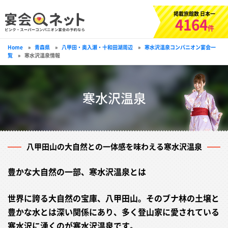
掲載旅館数 日本一
4164
件
Home
»
青森県
»
八甲田・奥入瀬・十和田湖周辺
»
寒水沢温泉コンパニオン宴会一
覧
»
寒水沢温泉情報
寒水沢温泉
八甲田山の大自然との一体感を味わえる寒水沢温泉
豊かな大自然の一部、寒水沢温泉とは
世界に誇る大自然の宝庫、八甲田山。そのブナ林の土壌と
豊かな水とは深い関係にあり、多く登山家に愛されている
寒水沢に湧くのが寒水沢温泉です。