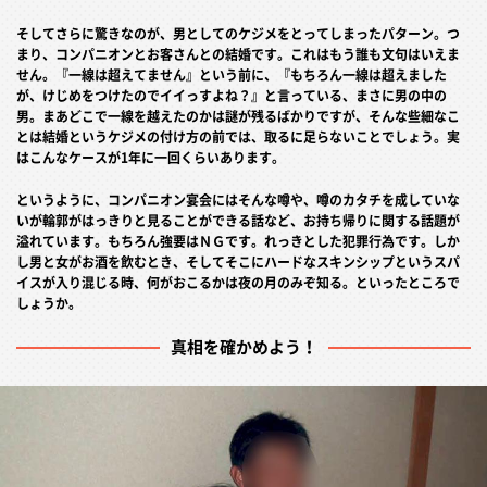
そしてさらに驚きなのが、男としてのケジメをとってしまったパターン。つ
まり、コンパニオンとお客さんとの結婚です。これはもう誰も文句はいえま
せん。『一線は超えてません』という前に、『もちろん一線は超えました
が、けじめをつけたのでイイっすよね？』と言っている、まさに男の中の
男。まあどこで一線を越えたのかは謎が残るばかりですが、そんな些細なこ
とは結婚というケジメの付け方の前では、取るに足らないことでしょう。実
はこんなケースが1年に一回くらいあります。
というように、コンパニオン宴会にはそんな噂や、噂のカタチを成していな
いが輪郭がはっきりと見ることができる話など、お持ち帰りに関する話題が
溢れています。もちろん強要はＮＧです。れっきとした犯罪行為です。しか
し男と女がお酒を飲むとき、そしてそこにハードなスキンシップというスパ
イスが入り混じる時、何がおこるかは夜の月のみぞ知る。といったところで
しょうか。
真相を確かめよう！