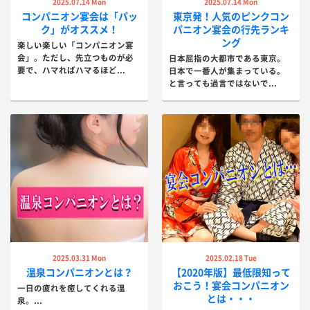
2025.07.14 Mon
2025.07.14 Mon
コンパニオン宴会は「パッ
東京発！人気のピンクコン
ク」がオススメ！
パニオン宴会の行先ランキ
ング
楽しい楽しい「コンパニオン宴
会」。ただし、先立つものが必
日本屈指の大都市である東京。
要で、ハマればハマるほど...
日本で一番人が集まっている。
と言っても過言ではないで...
2025.03.31 Mon
2025.02.18 Tue
温泉コンパニオンとは？
【2020年版】最低限知って
おこう！宴会コンパニオン
一日の疲れを癒してくれる温
とは・・・
泉。...