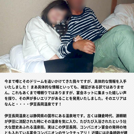
今まで噂とそのドリームを追いかけてきた我々ですが、具体的な情報を入手
いたしました！ まあ具体的な情報といっても、確証がある訳ではありませ
ん。これもあくまで噂頼りではありますが、宴会ネットに集まった嬉しい声
を探り、その声が多いエリアがあることを発見いたしました。そのエリアは
なんと・・・・伊豆長岡温泉です！
伊豆長岡温泉とは静岡県の国市にある温泉地です。古くは鎌倉時代、源頼朝
が伊豆に流配された時にその温泉を気に入り、たびたび入浴されたという壮
大な歴史あふれる温泉街。実はこの伊豆長岡、コンパニオン宴会の発祥の地
とも入れている宴会コンパニオンのサンクチュアリ！ 近隣には北条時政が建