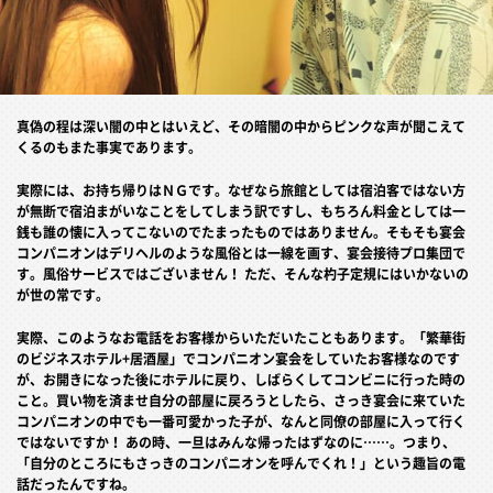
真偽の程は深い闇の中とはいえど、その暗闇の中からピンクな声が聞こえて
くるのもまた事実であります。
実際には、お持ち帰りはＮＧです。なぜなら旅館としては宿泊客ではない方
が無断で宿泊まがいなことをしてしまう訳ですし、もちろん料金としては一
銭も誰の懐に入ってこないのでたまったものではありません。そもそも宴会
コンパニオンはデリヘルのような風俗とは一線を画す、宴会接待プロ集団で
す。風俗サービスではございません！ ただ、そんな杓子定規にはいかないの
が世の常です。
実際、このようなお電話をお客様からいただいたこともあります。「繁華街
のビジネスホテル+居酒屋」でコンパニオン宴会をしていたお客様なのです
が、お開きになった後にホテルに戻り、しばらくしてコンビニに行った時の
こと。買い物を済ませ自分の部屋に戻ろうとしたら、さっき宴会に来ていた
コンパニオンの中でも一番可愛かった子が、なんと同僚の部屋に入って行く
ではないですか！ あの時、一旦はみんな帰ったはずなのに……。つまり、
「自分のところにもさっきのコンパニオンを呼んでくれ！」という趣旨の電
話だったんですね。