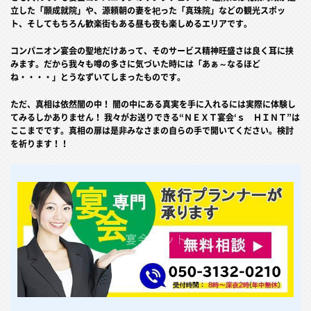
立した「願成就院」や、源頼朝の妻を祀った「真珠院」などの観光スポッ
ト、そしてもちろん歓楽街もある昼も夜も楽しめるエリアです。
コンパニオン宴会の聖地だけあって、そのサービス精神旺盛さは良く耳に挟
みます。だから我々も噂の多さに気づいた時には「あぁ～なるほど
ね・・・・」とうなずいてしまったものです。
ただ、真相は依然闇の中！ 闇の中にある真実を手に入れるには実際に体験し
てみるしかありません！ 我々がお送りできる“ＮＥＸＴ宴会‘ｓ ＨＩＮＴ”は
ここまでです。真相の扉は是非みなさまの自らの手で開いてください。検討
を祈ります！！