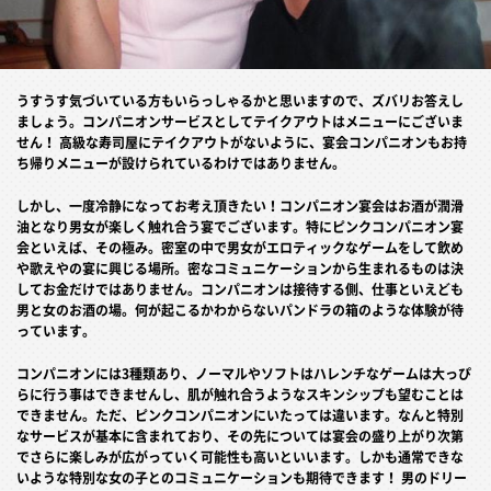
うすうす気づいている方もいらっしゃるかと思いますので、ズバリお答えし
ましょう。コンパニオンサービスとしてテイクアウトはメニューにございま
せん！ 高級な寿司屋にテイクアウトがないように、宴会コンパニオンもお持
ち帰りメニューが設けられているわけではありません。
しかし、一度冷静になってお考え頂きたい！コンパニオン宴会はお酒が潤滑
油となり男女が楽しく触れ合う宴でございます。特にピンクコンパニオン宴
会といえば、その極み。密室の中で男女がエロティックなゲームをして飲め
や歌えやの宴に興じる場所。密なコミュニケーションから生まれるものは決
してお金だけではありません。コンパニオンは接待する側、仕事といえども
男と女のお酒の場。何が起こるかわからないパンドラの箱のような体験が待
っています。
コンパニオンには3種類あり、ノーマルやソフトはハレンチなゲームは大っぴ
らに行う事はできませんし、肌が触れ合うようなスキンシップも望むことは
できません。ただ、ピンクコンパニオンにいたっては違います。なんと特別
なサービスが基本に含まれており、その先については宴会の盛り上がり次第
でさらに楽しみが広がっていく可能性も高いといいます。しかも通常できな
いような特別な女の子とのコミュニケーションも期待できます！ 男のドリー