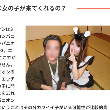
な女の子が来てくれるの？
ンは3
コンパニ
ンパニオ
G。エ
ここでが
ません。
ニオンの
、エッチ
の子に門
とを忘れ
パニオン
ということはその分カワイイ子がいる可能性が比較的高