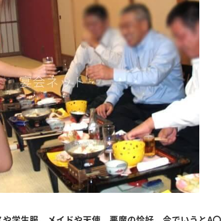
スや学生服。メイドや天使、悪魔の恰好。今でいうとA