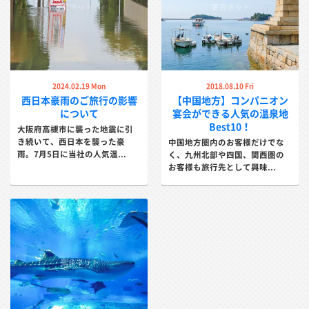
2024.02.19 Mon
2018.08.10 Fri
西日本豪雨のご旅行の影響
【中国地方】コンパニオン
について
宴会ができる人気の温泉地
Best10！
大阪府高槻市に襲った地震に引
き続いて、西日本を襲った豪
中国地方圏内のお客様だけでな
雨。7月5日に当社の人気温...
く、九州北部や四国、関西圏の
お客様も旅行先として興味...