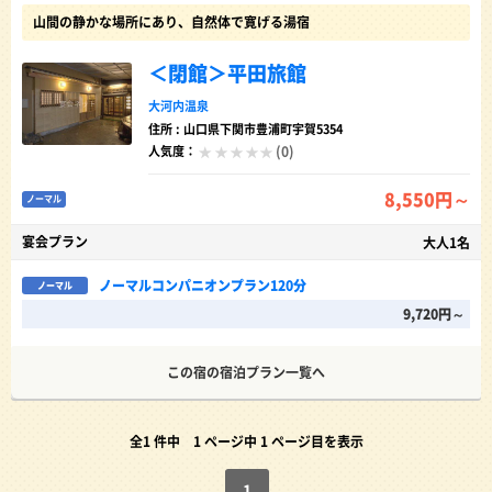
山間の静かな場所にあり、自然体で寛げる湯宿
＜閉館＞平田旅館
大河内温泉
住所 : 山口県下関市豊浦町宇賀5354
(0)
人気度：
8,550円～
ノーマル
宴会プラン
大人1名
ノーマルコンパニオンプラン120分
ノーマル
9,720円～
この宿の宿泊プラン一覧へ
全1 件中
1 ページ中 1 ページ目を表示
1