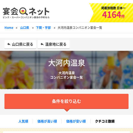
掲載旅館数 日本一
4164
件
Home
»
山口県
»
下関・宇部
»
大河内温泉コンパニオン宴会一覧
山口県に戻る
温泉地に戻る
大河内温泉
大河内温泉
コンパニオン宴会一覧
条件を絞り込む
人気順
価格が高い順
価格が安い順
クチコミ数順