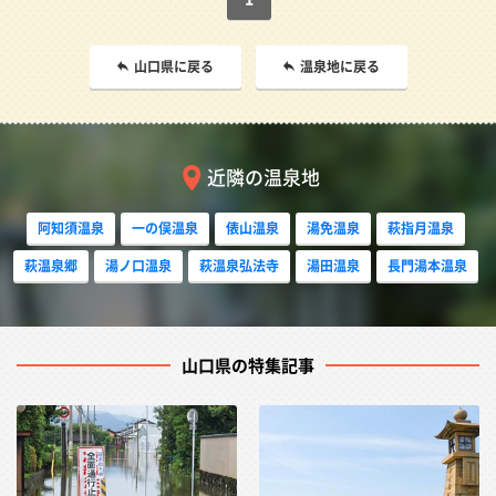
山口県に戻る
温泉地に戻る
近隣の温泉地
阿知須温泉
一の俣温泉
俵山温泉
湯免温泉
萩指月温泉
萩温泉郷
湯ノ口温泉
萩温泉弘法寺
湯田温泉
長門湯本温泉
山口県の特集記事