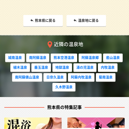
熊本県に戻る
温泉地に戻る
近隣の温泉地
城南温泉
南阿蘇温泉
熊本空港温泉
阿蘇温泉郷
産山温泉
植木温泉
垂玉温泉
地獄温泉
湯の児温泉
内牧温泉
南阿蘇俵山温泉
日奈久温泉
阿蘇内牧温泉
菊南温泉
久木野温泉
熊本県の特集記事