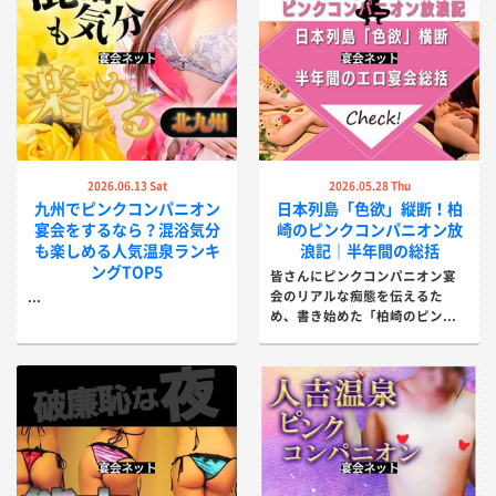
2026.06.13 Sat
2026.05.28 Thu
九州でピンクコンパニオン
日本列島「色欲」縦断！柏
宴会をするなら？混浴気分
崎のピンクコンパニオン放
も楽しめる人気温泉ランキ
浪記｜半年間の総括
ングTOP5
皆さんにピンクコンパニオン宴
会のリアルな痴態を伝えるた
...
め、書き始めた「柏崎のピン...