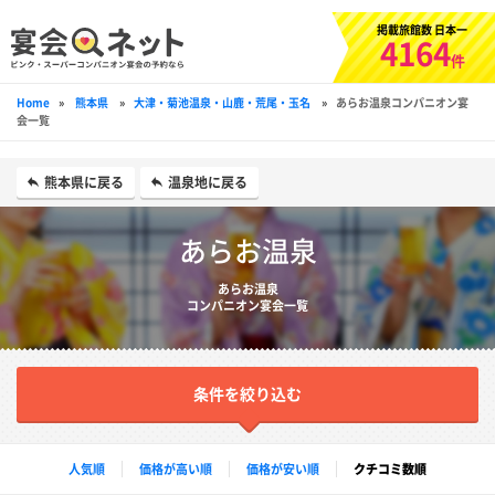
掲載旅館数 日本一
4164
件
Home
»
熊本県
»
大津・菊池温泉・山鹿・荒尾・玉名
»
あらお温泉コンパニオン宴
会一覧
熊本県に戻る
温泉地に戻る
あらお温泉
あらお温泉
コンパニオン宴会一覧
条件を絞り込む
人気順
価格が高い順
価格が安い順
クチコミ数順