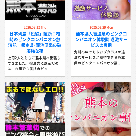
2026.03.12 Thu
2025.09.29 Mon
日本列島「色欲」縦断！柏
熊本県人吉温泉のピンクコ
崎のピンクコンパニオン放
ンパニオン体験談|過激サー
浪記 熊本県･菊池温泉の破
ビスの実態
廉恥な夜
九州の中でもトップクラスの過
激なサービスが期待できる熊本
上司2人とともに熊本県へ出張し
県のピンクコンパニオン宴...
てきました。宿泊先に選んだの
は、九州でも屈指のピン...