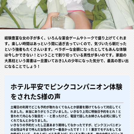
経験豊富な女の子が多く、いろんな宴会ゲームやトークで盛り上げてくれま
す。楽しい時間はあっという間に過ぎ去っていくので、気づいたら朝だった
という強者もたくさんいます。ベラボーな金額になったとしてもあんな体験
は今しかできない！ということで割り切っている男性が多いのです。家庭の
大黒柱という肩書は一旦置いておき1人の少年になった気分で、最高の思い出
になることでしょう！
ホテル平安でピンクコンパニオン体験
をされたS様の声
土曜日の利用でどこも予約が取れなくてなんとか部屋を開けてもらって対応してく
れました。本当にありがとうございました。いきなり上司に明後日予約をとれ！と
言われて内心もう駄目だ・・と思ったけど、電話で話したお姉さんも必死に探して
くれてなんとかなりました。
いきなりの予約だったし正直あまり期待してなかったですが、ピンクコンパニオン
の女性は今まで呼んだ女性の中で一番良かったです！！！！東京でモデルをしてる
女性が1人いて、その人がレベルを底上げしていると思います。他の女性もビジュア