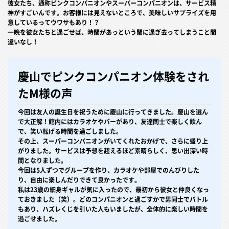
彼女たち、通称ピンクコンパニオンやスーパーコンパニオンは、サービス精
神がすごいんです。お客様には見えないところで、美味しいサプライズを用
意しているってウワサもあり！？
一晩を彼女たちと過ごせば、時間があっという間に過ぎ去ってしまうこと間
違いなし！
慶山でピンクコンパニオン体験をされ
たM様の声
今回は友人の誕生日を祝うために慶山に行ってきました。慶山を選ん
で大正解！館内にはカラオケやバーがあり、友達同士で楽しく飲ん
で、笑い転げる時間を過ごしました。
その上、スーパーコンパニオンがいてくれたおかげで、さらに盛り上
がりました。サービスは予想を超えるほど素晴らしく、思い出深い時
間となりました。
今回は5人ずつでグループを作り、カラオケや部屋でのんびりした
り、自由に楽しんだりできて良かったです。
私は23歳の細身ギャルが気に入ったので、最初から彼女と仲良くなっ
ておきました（笑）。どのコンパニオンと過ごすかで男同士でバトル
もあり、ハズレくじを引いた人もいましたが、全体的に楽しい時間を
過ごせました。