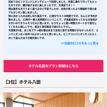
初めてのピンクコンパニオンデビューで利用しました。先輩に連れて行ってもらっ
たのですが、腰が抜けるほど楽しかったです。大満足です！！
僕は奥手な方でうまく遊べるかと不安でしたが、女性が思ったより積極的で受け身
でもガンガン楽しめました。
特に良かったのは貸し切り風呂です。21時がラストの時間ですが、なんとか予約が
取れました。21時が一番人気時間だということで、夕食宴会終わってからの旨味が
大きいのでそりゃそうだなと思います。もうちょっと遅い時間スタートまで受付し
てくれると嬉しいです。夜ほど貸切風呂で遊びたいですし。
今回男が4名、女２名で下っ端の僕はあまり女性と接する時間が少なかったので、コ
ンパニオンは４名呼べばよかったなと思いました。ピンクコンパニオンだったら１
対１で遊んだほうが絶対良いです。
>>石庭の口コミをもっと見る
ホテル石庭のプラン詳細はこちら
【3位】ホテル八田