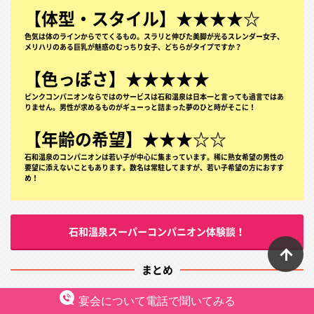
【体型・スタイル】★★★★☆
色気は体のラインからでてくるもの。スラリと伸びた美脚が光るスレンダー女子、
メリハリのある巨乳が魅惑のむっちり女子、どちらがタイプですか？
【色っぽさ】★★★★★
ピンクコンパニオンならではのサービスは石和温泉は日本一と言っても過言ではあ
りません。男性が求めるものがギューっと詰まった夢のひと時がそこに！
【年齢の希望】★★★☆☆
石和温泉のコンパニオンは若い子が中心に集まっています。稀に熟女希望の男性の
要望に添えないこともあります。数名は常駐してますが、若い子希望の方におすす
め！
石和温泉スーパーコンパニオン体験談！
ペ
まとめ
宴会について電話で聞いてみる
首都圏からのアクセス抜群な石和温泉は、ピンクコンパニオンと密に遊べる