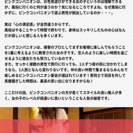
ピンクコンパニオンは、お色気遊びができる女の子というのは理解できる
が、風俗に行くのと何が違うのか？気になるところですよね。なぜ風俗に行
かずに、ピンクコンパニオンで遊ぶ男性が続出しているのか・・・。
実は「心の満足感」が全然違うからです。
風俗はやることやって時間で終わりで、身体はスッキリしたものの心はなん
だか寂しいと感じる人も多くいます。
ピンクコンパニオンは、接客のプロとしてまずお客様に楽しんでもらうこと
を1番に考えるように教育された女の子です。恋人のように楽しい時間を過ご
せるように彼女たちも努力しているのです。
また、せっかく複数の男性で旅行に行っても、1人ずつ夜の街に分かれてしま
うなら、1人旅となんら変わりないです。仲の良い仲間で集まるならみんなで
楽しめるピンクコンパニオン宴会が選ばれています！男同士で羽目を外して
馬鹿騒ぎした時間は、最高の思い出になりますからね！
ここだけの話、ピンクコンパニオンの方が若くてスタイルの良い美人が多
く、女の子のレベルが段違いに良いということも人気の秘密です。