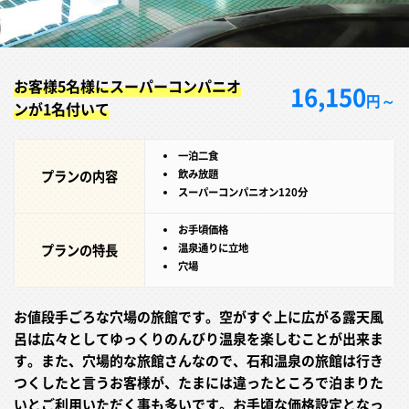
お客様5名様にスーパーコンパニオ
16,150
円～
ンが1名付いて
一泊二食
プランの内容
飲み放題
スーパーコンパニオン120分
お手頃価格
プランの特長
温泉通りに立地
穴場
お値段手ごろな穴場の旅館です。空がすぐ上に広がる露天風
呂は広々としてゆっくりのんびり温泉を楽しむことが出来ま
す。また、穴場的な旅館さんなので、石和温泉の旅館は行き
つくしたと言うお客様が、たまには違ったところで泊まりた
いとご利用いただく事も多いです。お手頃な価格設定となっ