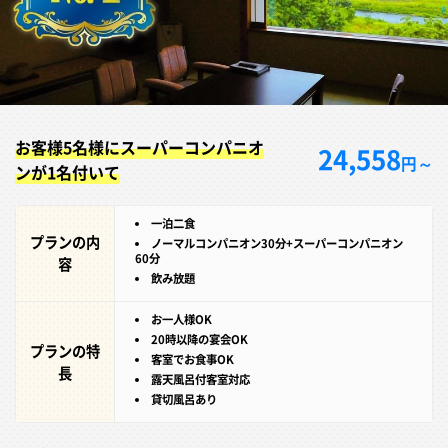
お客様5名様にスーパーコンパニオ
24,558
円～
ンが1名付いて
一泊二食
プランの内
ノーマルコンパニオン30分+スーパーコンパニオン
60分
容
飲み放題
お一人様OK
20時以降の宴会OK
プランの特
客室でお食事OK
長
露天風呂付客室対応
貸切風呂あり