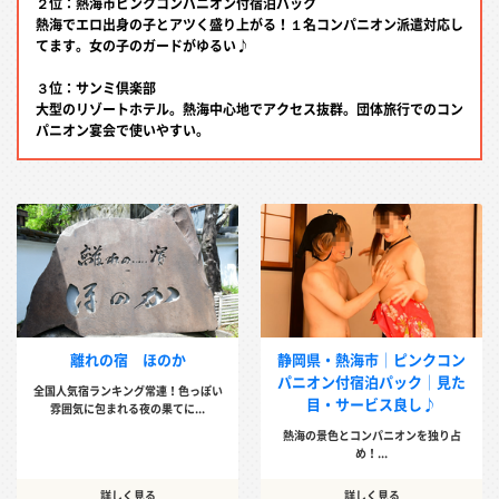
２位：熱海市ピンクコンパニオン付宿泊パック
熱海でエロ出身の子とアツく盛り上がる！１名コンパニオン派遣対応し
てます。女の子のガードがゆるい♪
３位：サンミ倶楽部
大型のリゾートホテル。熱海中心地でアクセス抜群。団体旅行でのコン
パニオン宴会で使いやすい。
離れの宿 ほのか
静岡県・熱海市│ピンクコン
パニオン付宿泊パック│見た
全国人気宿ランキング常連！色っぽい
目・サービス良し♪
雰囲気に包まれる夜の果てに...
熱海の景色とコンパニオンを独り占
め！...
詳しく見る
詳しく見る