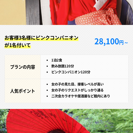
お客様3名様にピンクコンパニオン
28,100
円～
が1名付いて
1泊2食
プランの内容
飲み放題120分
ピンクコンパニオン120分
女の子の見た目、接客レベルが高い
人気ポイント
女の子のリクエストがしっかり通る
二次会カラオケや居酒屋など館内にあり