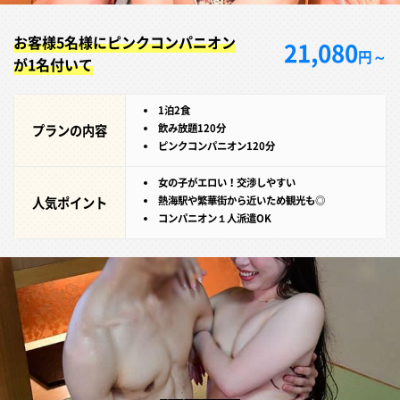
お客様5名様にピンクコンパニオン
21,080
円～
が1名付いて
1泊2食
プランの内容
飲み放題120分
ピンクコンパニオン120分
女の子がエロい！交渉しやすい
人気ポイント
熱海駅や繁華街から近いため観光も◎
コンパニオン１人派遣OK