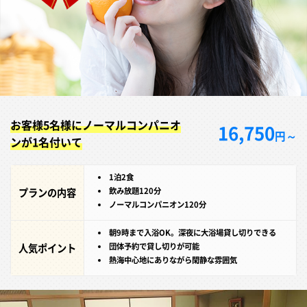
お客様5名様にノーマルコンパニオ
16,750
円～
ンが1名付いて
1泊2食
プランの内容
飲み放題120分
ノーマルコンパニオン120分
朝9時まで入浴OK。深夜に大浴場貸し切りできる
人気ポイント
団体予約で貸し切りが可能
熱海中心地にありながら閑静な雰囲気