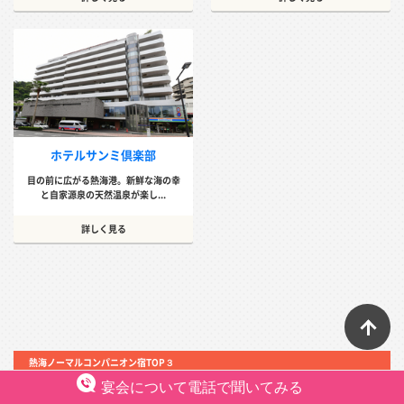
ホテルサンミ倶楽部
目の前に広がる熱海港。新鮮な海の幸
と自家源泉の天然温泉が楽し...
詳しく見る
ペ
熱海ノーマルコンパニオン宿TOP３
宴会について電話で聞いてみる
１位：玉の湯ホテル