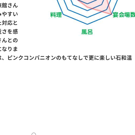
旅館さん
みやすい
た対応と
近さを感
さんとの
になりま
は、ピンクコンパニオンのもてなしで更に楽しい石和温
○