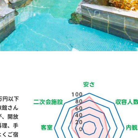
万円以下
旅館さん
が、開放
料理、手
よくご宿