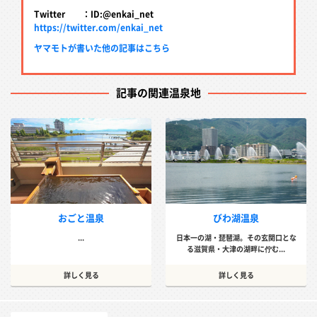
Twitter ：ID:@enkai_net
https://twitter.com/enkai_net
ヤマモトが書いた他の記事はこちら
記事の関連温泉地
おごと温泉
びわ湖温泉
...
日本一の湖・琵琶湖。その玄関口とな
る滋賀県・大津の湖畔に佇む...
詳しく見る
詳しく見る