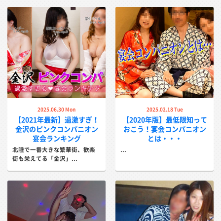
2025.06.30 Mon
2025.02.18 Tue
【2021年最新】過激すぎ！
【2020年版】最低限知って
金沢のピンクコンパニオン
おこう！宴会コンパニオン
宴会ランキング
とは・・・
北陸で一番大きな繁華街、歓楽
...
街も栄えてる「金沢」...