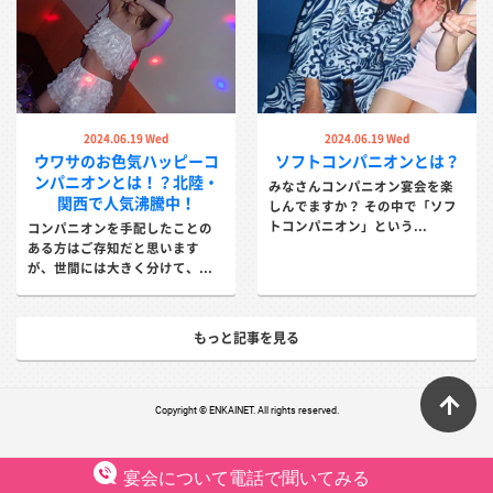
2024.06.19 Wed
2024.06.19 Wed
ウワサのお色気ハッピーコ
ソフトコンパニオンとは？
ンパニオンとは！？北陸・
みなさんコンパニオン宴会を楽
関西で人気沸騰中！
しんでますか？ その中で「ソフ
トコンパニオン」という...
コンパニオンを手配したことの
ある方はご存知だと思います
が、世間には大きく分けて、...
もっと記事を見る
ペ
Copyright © ENKAINET. All rights reserved.
宴会について電話で聞いてみる