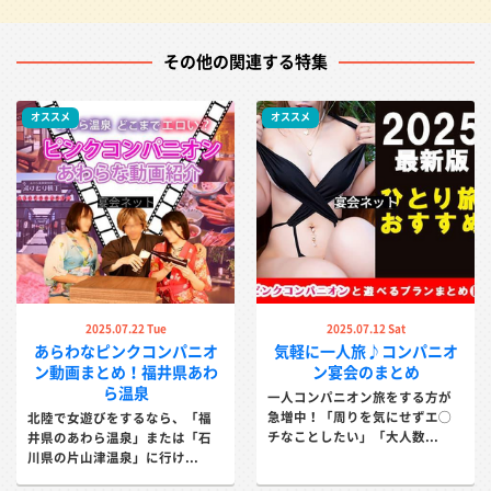
その他の関連する特集
オススメ
オススメ
2025.07.22 Tue
2025.07.12 Sat
あらわなピンクコンパニオ
気軽に一人旅♪コンパニオ
ン動画まとめ！福井県あわ
ン宴会のまとめ
ら温泉
一人コンパニオン旅をする方が
急増中！「周りを気にせずエ◯
北陸で女遊びをするなら、「福
チなことしたい」「大人数...
井県のあわら温泉」または「石
川県の片山津温泉」に行け...