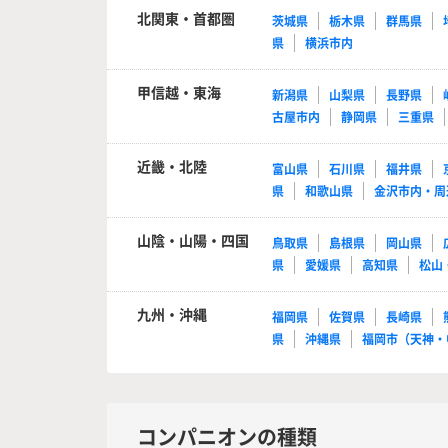
北関東・首都圏
茨城県
栃木県
群馬県
県
横浜市内
甲信越・東海
新潟県
山梨県
長野県
古屋市内
静岡県
三重県
近畿・北陸
富山県
石川県
福井県
県
和歌山県
金沢市内・周
山陰・山陽・四国
鳥取県
島根県
岡山県
県
愛媛県
高知県
松山
九州・沖縄
福岡県
佐賀県
長崎県
県
沖縄県
福岡市（天神・
コンパニオンの種類