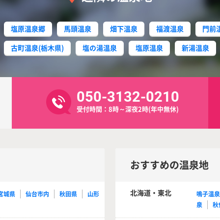
塩原温泉郷
馬頭温泉
畑下温泉
福渡温泉
門前
古町温泉(栃木県)
塩の湯温泉
塩原温泉
新湯温泉
050-3132-0210
受付時間：8時～深夜2時(年中無休)
おすすめの温泉地
北海道・東北
宮城県
仙台市内
秋田県
山形
鳴子温
泉
秋