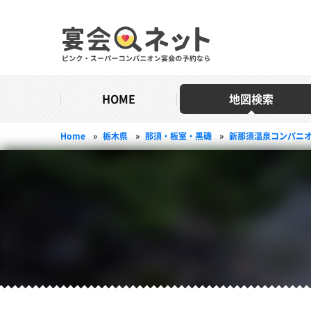
HOME
地図検索
Home
»
栃木県
»
那須・板室・黒磯
»
新那須温泉コンパニ