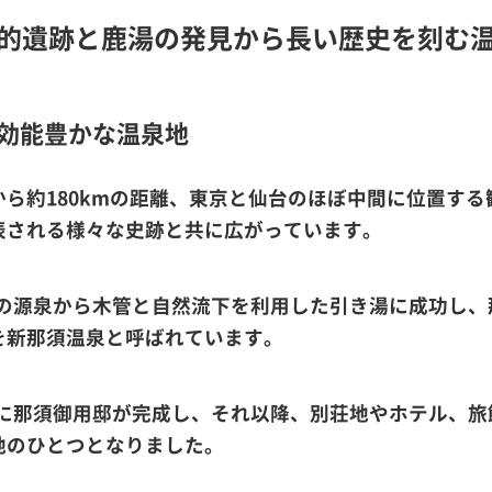
的遺跡と鹿湯の発見から長い歴史を刻む
効能豊かな温泉地
ら約180kmの距離、東京と仙台のほぼ中間に位置す
表される様々な史跡と共に広がっています。
温泉の源泉から木管と自然流下を利用した引き湯に成功し
を新那須温泉と呼ばれています。
近くに那須御用邸が完成し、それ以降、別荘地やホテル、
地のひとつとなりました。