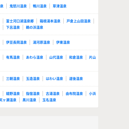
温泉
鬼怒川温泉
鴨川温泉
草津温泉
泉
富士河口湖温泉郷
箱根湯本温泉
戸倉上山田温泉
泉
下呂温泉
鵜の浜温泉
泉
伊豆長岡温泉
湯河原温泉
伊東温泉
泉
有馬温泉
あわら温泉
山代温泉
和倉温泉
片山
泉
三朝温泉
玉造温泉
はわい温泉
道後温泉
泉
嬉野温泉
指宿温泉
古湯温泉
由布院温泉
小浜
天ヶ瀬温泉
黒川温泉
玉名温泉