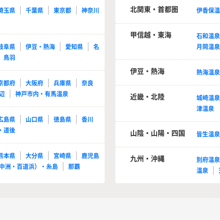
北関東・首都圏
埼玉県
千葉県
東京都
神奈川
伊香保
甲信越・東海
石和温
岐阜県
伊豆・熱海
愛知県
名
月岡温
鳥羽
伊豆・熱海
熱海温
京都府
大阪府
兵庫県
奈良
辺
神戸市内・有馬温泉
近畿・北陸
城崎温
津温泉
広島県
山口県
徳島県
香川
・道後
山陰・山陽・四国
皆生温
熊本県
大分県
宮崎県
鹿児島
九州・沖縄
別府温
中洲・百道浜）・糸島
那覇
温泉