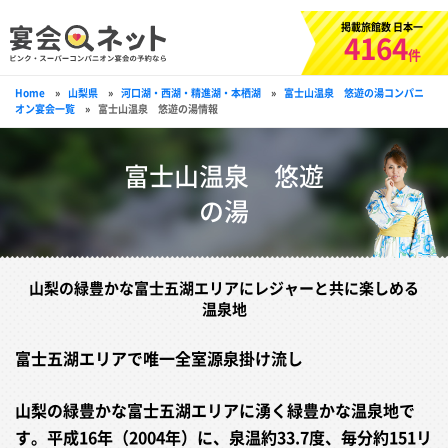
掲載旅館数 日本一
4164
件
Home
»
山梨県
»
河口湖・西湖・精進湖・本栖湖
»
富士山温泉 悠遊の湯コンパニ
オン宴会一覧
»
富士山温泉 悠遊の湯情報
富士山温泉 悠遊
の湯
山梨の緑豊かな富士五湖エリアにレジャーと共に楽しめる
温泉地
富士五湖エリアで唯一全室源泉掛け流し
山梨の緑豊かな富士五湖エリアに湧く緑豊かな温泉地で
す。平成16年（2004年）に、泉温約33.7度、毎分約151リ