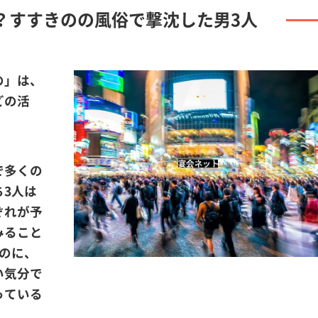
？すすきのの風俗で撃沈した男3人
の」は、
どの活
で多くの
3人は
ぞれが予
みること
のに、
い気分で
っている