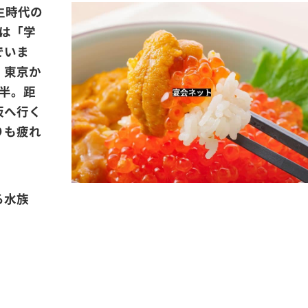
生時代の
は「学
でいま
！東京か
半。距
阪へ行く
りも疲れ
る水族